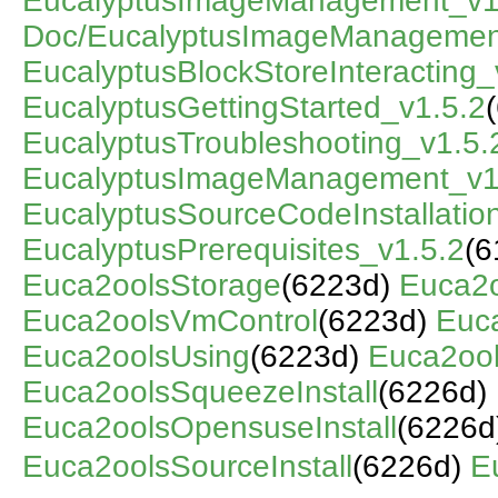
EucalyptusImageManagement_v1
Doc/EucalyptusImageManagemen
EucalyptusBlockStoreInteracting_
EucalyptusGettingStarted_v1.5.2
EucalyptusTroubleshooting_v1.5.
EucalyptusImageManagement_v1
EucalyptusSourceCodeInstallatio
EucalyptusPrerequisites_v1.5.2
(6
Euca2oolsStorage
(6223d)
Euca2o
Euca2oolsVmControl
(6223d)
Euc
Euca2oolsUsing
(6223d)
Euca2ool
Euca2oolsSqueezeInstall
(6226d)
Euca2oolsOpensuseInstall
(6226d
Euca2oolsSourceInstall
(6226d)
E