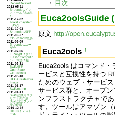
2012-06-21
目次
RecentDeleted
2012-05-11
Sheepdog/イン
ストール方法(SL
Euca2oolsGuid
6)
2011-12-02
ToolsEcosystem
_tAWS
2011-10-03
原文
http://open.eucalypt
Sheepdog/概要
2011-09-27
CloudStack/概要
2011-09-09
Sheepdog/ユー
ザ会
†
Euca2ools
2011-07-06
Eucalyptus (OSS
Elastic Computin
g) 日本語情報
Euca2ools はコマンド
2011-05-31
Swift/概要
OpenStack
ービスと互換性を持つ RES
CloudStack
2011-05-18
UEC/CreateYour
ためのウェブ・サービスと
Image
2011-01-17
サービス群と、オープン
Swift/memo
2011-01-13
Swift/起動用スク
ンフラストラクチャである 
リプトの作成
Swift/設定ファイ
ルの作成
す。ツールはアマゾン（api-
2010-12-16
Hibari/インスト
ド・ライン・ツールの影
ール