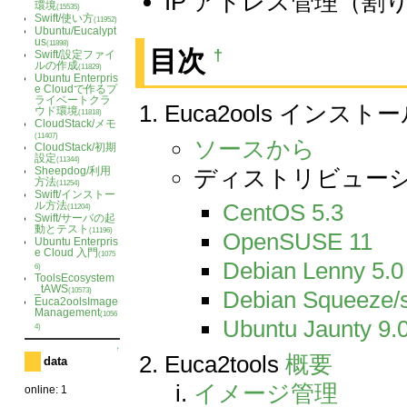
IP アドレス管理（
環境
(15535)
Swift/使い方
(11952)
Ubuntu/Eucalypt
us
(11898)
†
目次
Swift/設定ファイ
ルの作成
(11829)
Ubuntu Enterpris
e Cloudで作るプ
ライベートクラ
Euca2ools インスト
ウド環境
(11818)
CloudStack/メモ
(11407)
ソースから
CloudStack/初期
設定
(11344)
Sheepdog/利用
ディストリビュー
方法
(11254)
Swift/インストー
ル方法
CentOS 5.3
(11204)
Swift/サーバの起
動とテスト
(11196)
OpenSUSE 11
Ubuntu Enterpris
e Cloud 入門
(1075
Debian Lenny 5.0
6)
ToolsEcosystem
_tAWS
(10573)
Debian Squeeze/s
Euca2oolsImage
Management
(1056
Ubuntu Jaunty 9.
4)
↑
Euca2tools
概要
data
イメージ管理
online: 1