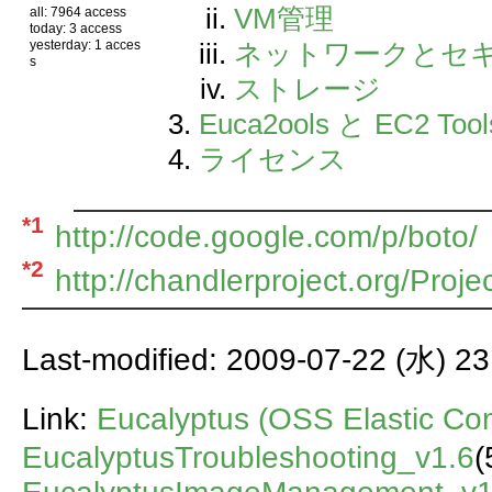
VM管理
all: 7964 access
today: 3 access
ネットワークとセ
yesterday: 1 acces
s
ストレージ
Euca2ools と EC2 T
ライセンス
*1
http://code.google.com/p/boto/
*2
http://chandlerproject.org/Proj
Last-modified: 2009-07-22 (水) 23
Link:
Eucalyptus (OSS Elastic
EucalyptusTroubleshooting_v1.6
(