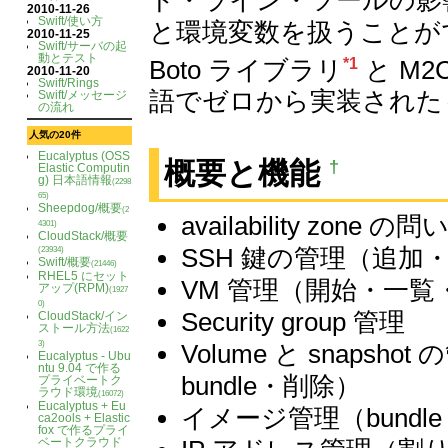
2010-11-26
Swift/使い方
と環境変数を扱うことが
2010-11-25
Swift/サーバの起
動とテスト
Boto ライブラリ
と M2C
*1
2010-11-20
Swift/Rings
語でゼロから実装された
Swift/メッセージ
の流れ
人気の20件
Eucalyptus (OSS
†
概要と機能
Elastic Computin
g) 日本語情報
(2298
65)
Sheepdog/概要
(2
availability zon
4301)
CloudStack/概要
SSH 鍵の管理（追加
(23934)
Swift/概要
(21446)
RHEL5 にセット
VM 管理（開始・一
アップ(RPM)
(1927
0)
Security group 管理
CloudStack/イン
ストール方法
(1622
3)
Volume と snapshot
Eucalyptus - Ubu
ntu 9.04 で作る
bundle・削除）
プライベートク
ラウド環境
(16072)
Eucalyptus + Eu
イメージ管理（bund
ca2ools + Elastic
fox で作るプライ
ベートクラウド