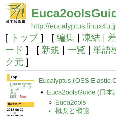
Euca2oolsGui
http://eucalyptus.linux4u
[
トップ
] [
編集
|
凍結
|
ード
] [
新規
|
一覧
|
単語
ク元
]
Top
Eucalyptus (OSS Elast
日本Eucalyptus
ユーザーズ・グ
Euca2oolsGuide (日
ループ
Wiki
BBS
←New!
Euca2ools
最新の20件
概要と機能
2012-06-22
Links