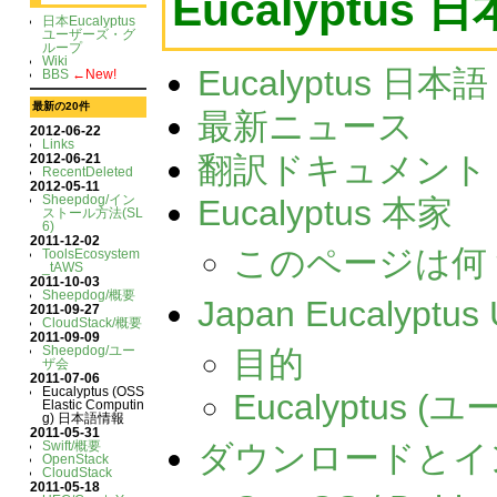
Eucalyptus 日
日本Eucalyptus
ユーザーズ・グ
ループ
Wiki
Eucalyptus 日本語 
BBS
←New!
最新の20件
最新ニュース
2012-06-22
Links
翻訳ドキュメント
2012-06-21
RecentDeleted
2012-05-11
Sheepdog/イン
Eucalyptus 本家
ストール方法(SL
6)
2011-12-02
このページは何
ToolsEcosystem
_tAWS
2011-10-03
Sheepdog/概要
Japan Eucalyptus 
2011-09-27
CloudStack/概要
2011-09-09
Sheepdog/ユー
目的
ザ会
2011-07-06
Eucalyptus (OSS
Eucalyptus
Elastic Computin
g) 日本語情報
2011-05-31
ダウンロードとイ
Swift/概要
OpenStack
CloudStack
2011-05-18