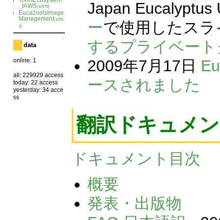
Japan Eucalypt
_tAWS
(10575)
Euca2oolsImage
Management
(1056
ー
で使用したスラ
6)
↑
するプライベートク
data
2009年7月17日
Eu
online: 1
all: 229929 access
ースされました
today: 22 access
yesterday: 34 acce
ss
翻訳ドキュメ
ドキュメント目次
概要
発表・出版物