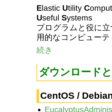
E
lastic
U
tility
C
omput
U
seful
S
ystems
プログラムと役に立
用的なコンピューテ
続き
ダウンロード
CentOS / Debia
EucalyptusAdminis