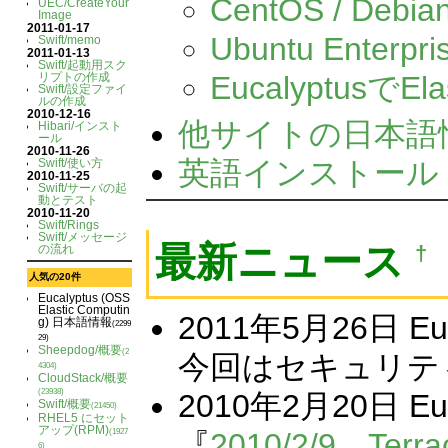
CentOS / Debia
UEC/CreateYour
Image
2011-01-17
Ubuntu Enterpri
Swift/memo
2011-01-13
Swift/起動用スク
リプトの作成
EucalyptusでEl
Swift/設定ファイ
ルの作成
2010-12-16
他サイトの日本語
Hibari/インスト
ール
2010-11-26
英語インストール
Swift/使い方
2010-11-25
Swift/サーバの起
動とテスト
2010-11-20
Swift/Rings
Swift/メッセージ
最新ニュース
の流れ
†
人気の20件
Eucalyptus (OSS
Elastic Computin
2011年5月26日 Euc
g) 日本語情報
(2299
29)
Sheepdog/概要
(2
今回はセキュリテ
4304)
CloudStack/概要
(23938)
2010年2月20日 Eu
Swift/概要
(21450)
RHEL5 にセット
アップ(RPM)
『
2010/2/9 Te
(1927
6)