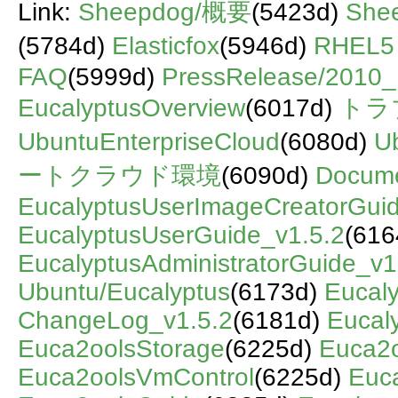
Link:
Sheepdog/概要
(5423d)
She
(5784d)
Elasticfox
(5946d)
RHEL
FAQ
(5999d)
PressRelease/2010
EucalyptusOverview
(6017d)
トラ
UbuntuEnterpriseCloud
(6080d)
U
ートクラウド環境
(6090d)
Docum
EucalyptusUserImageCreatorGuid
EucalyptusUserGuide_v1.5.2
(616
EucalyptusAdministratorGuide_v1
Ubuntu/Eucalyptus
(6173d)
Eucal
ChangeLog_v1.5.2
(6181d)
Eucal
Euca2oolsStorage
(6225d)
Euca2o
Euca2oolsVmControl
(6225d)
Euc