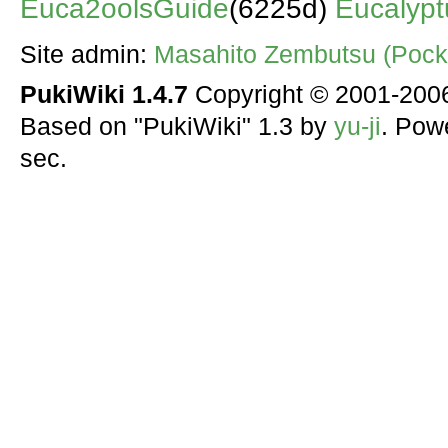
Euca2oolsGuide
(6225d)
Eucalypt
Site admin:
Masahito Zembutsu (Pocke
PukiWiki 1.4.7
Copyright © 2001-20
Based on "PukiWiki" 1.3 by
yu-ji
. Pow
sec.