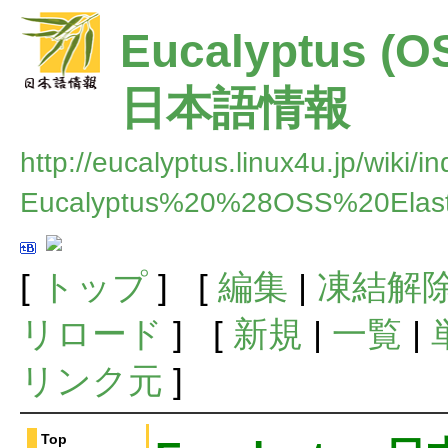
Eucalyptus (O
日本語情報
http://eucalyptus.linux4u.jp/wiki/i
Eucalyptus%20%28OSS%20E
[
トップ
] [
編集
|
凍結解
リロード
] [
新規
|
一覧
|
リンク元
]
Top