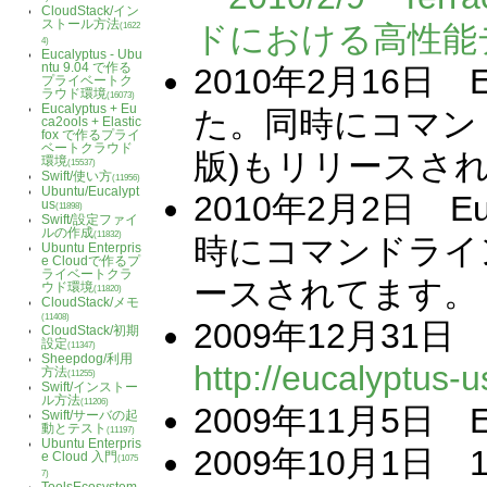
CloudStack/イン
ストール方法
ドにおける高性能
(1622
4)
Eucalyptus - Ubu
ntu 9.04 で作る
2010年2月16日 Eu
プライベートク
ラウド環境
(16073)
Eucalyptus + Eu
た。同時にコマンドラ
ca2ools + Elastic
fox で作るプライ
ベートクラウド
版)もリリースさ
環境
(15537)
Swift/使い方
(11956)
Ubuntu/Eucalypt
2010年2月2日 Euc
us
(11898)
Swift/設定ファイ
ルの作成
(11832)
時にコマンドラインツー
Ubuntu Enterpris
e Cloudで作るプ
ライベートクラ
ースされてます。
ウド環境
(11820)
CloudStack/メモ
(11408)
2009年12月3
CloudStack/初期
設定
(11347)
Sheepdog/利用
http://eucalyptus-u
方法
(11255)
Swift/インストー
ル方法
(11206)
2009年11月5日 Eu
Swift/サーバの起
動とテスト
(11197)
Ubuntu Enterpris
2009年10月1
e Cloud 入門
(1075
7)
ToolsEcosystem