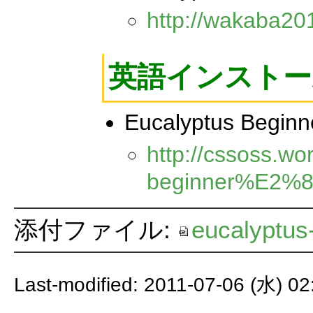
http://wakaba201
英語インスト
Eucalyptus Beginn
http://cssoss.w
beginner%E2%8
添付ファイル:
eucalyptus
Last-modified: 2011-07-06 (水) 02