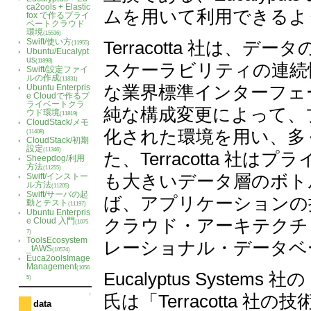
ca2ools + Elastic
ムを用いて利用できるよ
fox で作るプライ
ベートクラウド
環境
(15536)
Swift/使い方
Terracotta 社は
(11955)
Ubuntu/Eucalypt
us
(11898)
スケーラビリティの連続性
Swift/設定ファイ
ルの作成
(11831)
な業界標準インターフェ
Ubuntu Enterpris
e Cloudで作るプ
ライベートクラ
純な構成変更によって、
ウド環境
(11819)
CloudStack/メモ
化された環境を用い、多
(11408)
CloudStack/初期
設定
(11346)
た、Terracotta 
Sheepdog/利用
方法
(11255)
も大きいデータ層のボト
Swift/インストー
ル方法
(11205)
Swift/サーバの起
ば、アプリケーションの
動とテスト
(11197)
Ubuntu Enterpris
クラウド・アーキテクチ
e Cloud 入門
(1075
7)
ToolsEcosystem
レーショナル・データベ
_tAWS
(10574)
Euca2oolsImage
Management
(1056
Eucalyptus Systems
5)
氏は「Terracotta 社
↑
data