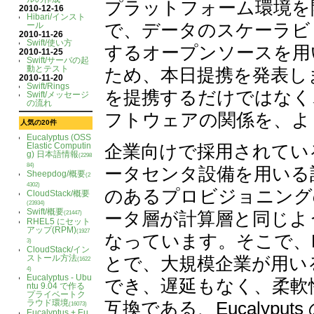
プラットフォーム環境を
2010-12-16
Hibari/インスト
で、データのスケーラビ
ール
2010-11-26
Swift/使い方
するオープンソースを用
2010-11-25
Swift/サーバの起
動とテスト
ため、本日提携を発表し
2010-11-20
Swift/Rings
を提携するだけではなく、Terr
Swift/メッセージ
の流れ
フトウェアの関係を、よ
人気の20件
Eucalyptus (OSS
企業向けで採用されてい
Elastic Computin
g) 日本語情報
(2298
84)
ータセンタ設備を用いる
Sheepdog/概要
(2
4302)
のあるプロビジョニング
CloudStack/概要
(23934)
Swift/概要
ータ層が計算層と同じよ
(21447)
RHEL5 にセット
アップ(RPM)
(1927
なっています。そこで、Eucal
3)
CloudStack/イン
とで、大規模企業が用い
ストール方法
(1622
4)
Eucalyptus - Ubu
でき、遅延もなく、柔軟性
ntu 9.04 で作る
プライベートク
互換である、Eucalyp
ラウド環境
(16073)
Eucalyptus + Eu