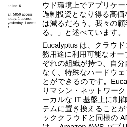
ウド環境上でアプリケー
online: 6
過剰投資となり得る高価
all: 5850 access
today: 1 access
は減るだろう。我々の顧
yesterday: 1 acces
s
る。」と述べています。
Eucalyptus は、
務用途に利用可能なオー
ぞれの組織が持つ、自分自
なく、特殊なハードウェ
とができるのです。Euca
りマシン・ネットワーク
ーカルな IT 基盤上に
テムに置き換えることができ
ッククラウドと同様の API
は、 Amazon AWS