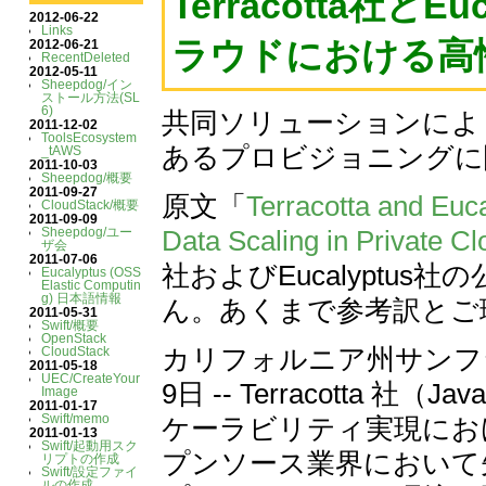
Terracotta社と
2012-06-22
Links
ラウドにおける高
2012-06-21
RecentDeleted
2012-05-11
Sheepdog/イン
ストール方法(SL
6)
共同ソリューションによ
2011-12-02
ToolsEcosystem
あるプロビジョニングに
_tAWS
2011-10-03
Sheepdog/概要
2011-09-27
原文「
Terracotta and Euc
CloudStack/概要
2011-09-09
Sheepdog/ユー
Data Scaling in Private C
ザ会
2011-07-06
社およびEucalyptu
Eucalyptus (OSS
Elastic Computin
g) 日本語情報
ん。あくまで参考訳とご
2011-05-31
Swift/概要
OpenStack
カリフォルニア州サンフラ
CloudStack
2011-05-18
UEC/CreateYour
9日 -- Terracott
Image
2011-01-17
Swift/memo
ケーラビリティ実現における
2011-01-13
Swift/起動用スク
プンソース業界において
リプトの作成
Swift/設定ファイ
ルの作成