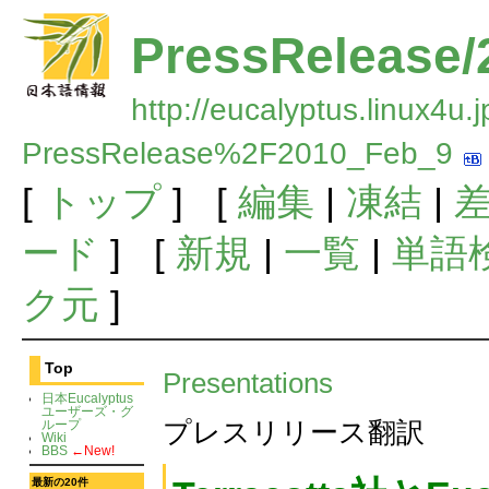
PressRelease/
http://eucalyptus.linux4u.
PressRelease%2F2010_Feb_9
[
トップ
] [
編集
|
凍結
|
ード
] [
新規
|
一覧
|
単語
ク元
]
Top
Presentations
日本Eucalyptus
ユーザーズ・グ
プレスリリース翻訳
ループ
Wiki
BBS
←New!
最新の20件