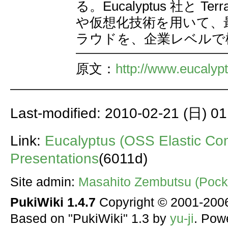
る。Eucalyptus 社と 
や仮想化技術を用いて、
ラウドを、企業レベルで
原文：
http://www.eucaly
Last-modified: 2010-02-21 (日) 01
Link:
Eucalyptus (OSS Elastic
Presentations
(6011d)
Site admin:
Masahito Zembutsu (Pocke
PukiWiki 1.4.7
Copyright © 2001-20
Based on "PukiWiki" 1.3 by
yu-ji
. Pow