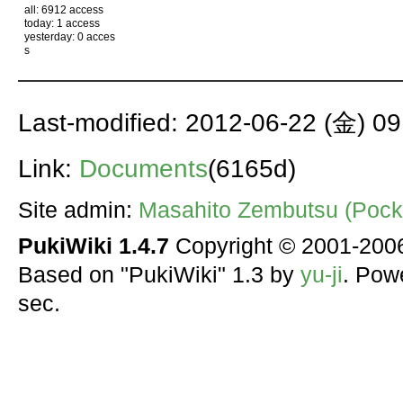
all: 6912 access
today: 1 access
yesterday: 0 acces
s
Last-modified: 2012-06-22 (金) 09
Link:
Documents
(6165d)
Site admin:
Masahito Zembutsu (Pocke
PukiWiki 1.4.7
Copyright © 2001-20
Based on "PukiWiki" 1.3 by
yu-ji
. Pow
sec.