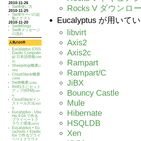
2010-11-26
Rocks V ダウンロ
Swift/使い方
2010-11-25
Swift/サーバの起
Eucalyptus が
動とテスト
2010-11-20
Swift/Rings
Swift/メッセージ
libvirt
の流れ
Axis2
人気の20件
Eucalyptus (OSS
Axis2c
Elastic Computin
g) 日本語情報
(2299
Rampart
41)
Sheepdog/概要
(2
Rampart/C
4304)
CloudStack/概要
(23939)
JiBX
Swift/概要
(21450)
RHEL5 にセット
Bouncy Castle
アップ(RPM)
(1927
6)
CloudStack/イン
Mule
ストール方法
(1622
4)
Hibernate
Eucalyptus - Ubu
ntu 9.04 で作る
プライベートク
HSQLDB
ラウド環境
(16073)
Eucalyptus + Eu
Xen
ca2ools + Elastic
fox で作るプライ
ベートクラウド