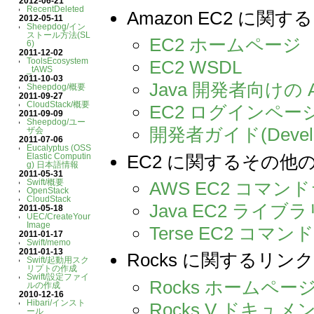
2012-06-21
RecentDeleted
Amazon EC2 に関
2012-05-11
Sheepdog/イン
ストール方法(SL
EC2 ホームページ
6)
2011-12-02
ToolsEcosystem
EC2 WSDL
_tAWS
2011-10-03
Java 開発者向けの 
Sheepdog/概要
2011-09-27
CloudStack/概要
EC2 ログインペー
2011-09-09
Sheepdog/ユー
開発者ガイド(Develop
ザ会
2011-07-06
Eucalyptus (OSS
EC2 に関するその他
Elastic Computin
g) 日本語情報
2011-05-31
Swift/概要
AWS EC2 コマ
OpenStack
CloudStack
Java EC2 ライブラ
2011-05-18
UEC/CreateYour
Image
Terse EC2 コ
2011-01-17
Swift/memo
2011-01-13
Rocks に関するリン
Swift/起動用スク
リプトの作成
Swift/設定ファイ
Rocks ホームペー
ルの作成
2010-12-16
Hibari/インスト
Rocks V ドキュメ
ール