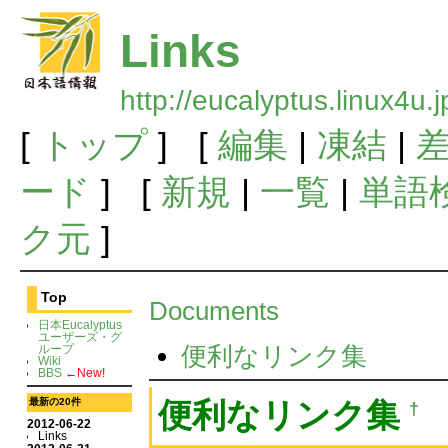
Links
http://eucalyptus.linux4u.
[
トップ
] [
編集
|
凍結
|
ード
] [
新規
|
一覧
|
単語
ク元
]
Top
Documents
日本Eucalyptus
ユーザーズ・グ
便利なリンク集
ループ
Wiki
BBS
←New!
最新の20件
便利なリンク集
†
2012-06-22
Links