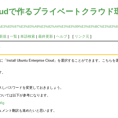
ise Cloudで作るプライベートクラウ
%8B%E3%83%97%E3%83%A9%E3%82%A4%E3%83%99%E3%83%BC%E3%83
新規
|
一覧
|
単語検索
|
最終更新
|
ヘルプ
] [
リンク元
]
†
ンストール時に「Install Ubuntu Enterprise Cloud」を選択することがで
す。
l
クセスしパスワードを変更しておきましょう。
については以下が参考になります。
fig
、上記ドキュメント翻訳も進めたいと思います。