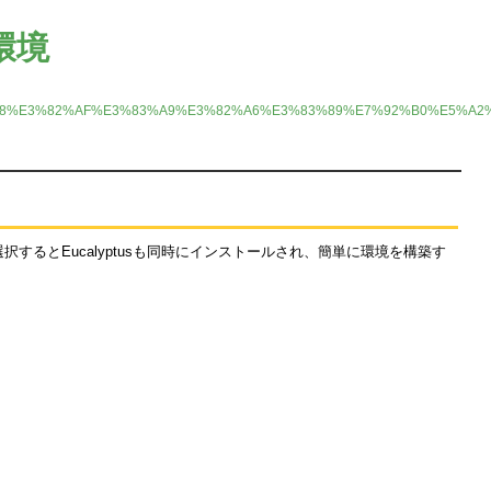
ド環境
%88%E3%82%AF%E3%83%A9%E3%82%A6%E3%83%89%E7%92%B0%E5%A2
きます。こちらを選択するとEucalyptusも同時にインストールされ、簡単に環境を構築す