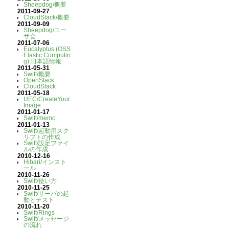
Sheepdog/概要
2011-09-27
CloudStack/概要
2011-09-09
Sheepdog/ユー
ザ会
2011-07-06
Eucalyptus (OSS
Elastic Computin
g) 日本語情報
2011-05-31
Swift/概要
OpenStack
CloudStack
2011-05-18
UEC/CreateYour
Image
2011-01-17
Swift/memo
2011-01-13
Swift/起動用スク
リプトの作成
Swift/設定ファイ
ルの作成
2010-12-16
Hibari/インスト
ール
2010-11-26
Swift/使い方
2010-11-25
Swift/サーバの起
動とテスト
2010-11-20
Swift/Rings
Swift/メッセージ
の流れ