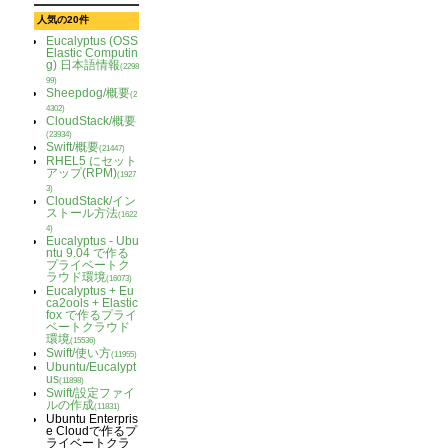
人気の20件
Eucalyptus (OSS
Elastic Computin
g) 日本語情報
(2298
99)
Sheepdog/概要
(2
4302)
CloudStack/概要
(23934)
Swift/概要
(21447)
RHEL5 にセット
アップ(RPM)
(1927
3)
CloudStack/イン
ストール方法
(1622
4)
Eucalyptus - Ubu
ntu 9.04 で作る
プライベートク
ラウド環境
(16073)
Eucalyptus + Eu
ca2ools + Elastic
fox で作るプライ
ベートクラウド
環境
(15536)
Swift/使い方
(11955)
Ubuntu/Eucalypt
us
(11898)
Swift/設定ファイ
ルの作成
(11831)
Ubuntu Enterpris
e Cloudで作るプ
ライベートクラ