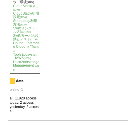
ウド環境
(11820)
CloudStack/メモ
(11408)
CloudStack/初期
設定
(11346)
Sheepdog/利用
方法
(11255)
Swift/インストー
ル方法
(11205)
Swift/サーバの起
動とテスト
(11197)
Ubuntu Enterpris
e Cloud 入門
(1075
7)
ToolsEcosystem
_tAWS
(10574)
Euca2oolsImage
Management
(1056
5)
↑
data
online: 1
all: 11820 access
today: 2 access
yesterday: 3 acces
s