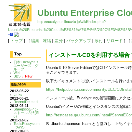
Ubuntu Enterpr
http://eucalyptus.linux4u.jp/wiki/index.php?
Ubuntu%20Enterprise%20Cloud%E3%81%A7%E4%BD%9C%E3%82
[
トップ
] [
編集
|
凍結
|
差分
|
バックアップ
|
添付
|
リロード
] [
インストールCDを利用する場合
Top
日本Eucalyptus
ユーザーズ・グ
Ubuntu 9.10 Server EditionではCDイ
ループ
ることができます。
Wiki
BBS
←New!
以下のドキュメントに従いインストールを行いま
最新の20件
https://help.ubuntu.com/community/UEC/CDInstal
2012-06-22
Links
インストール後、Eucalyptusの管理画面にア
2012-06-21
RecentDeleted
2012-05-11
Ubuntuのイメージの作成とインスタンスの起動
Sheepdog/イン
ストール方法(SL
http://testcases.qa.ubuntu.com/Install/ServerECon
6)
2011-12-02
※ Ubuntu Japanese Team とも協力し
ToolsEcosystem
_tAWS
2011-10-03