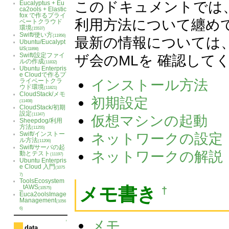
このドキュメントでは
Eucalyptus + Eu
ca2ools + Elastic
fox で作るプライ
利用方法について纏め
ベートクラウド
環境
(15537)
Swift/使い方
(11956)
最新の情報については
Ubuntu/Eucalypt
us
(11898)
Swift/設定ファイ
ザ会のMLを 確認して
ルの作成
(11832)
Ubuntu Enterpris
e Cloudで作るプ
インストール方法
ライベートクラ
ウド環境
(11821)
CloudStack/メモ
初期設定
(11408)
CloudStack/初期
設定
(11347)
仮想マシンの起動
Sheepdog/利用
方法
(11255)
Swift/インストー
ネットワークの設定
ル方法
(11206)
Swift/サーバの起
ネットワークの解説
動とテスト
(11197)
Ubuntu Enterpris
e Cloud 入門
(1075
7)
ToolsEcosystem
_tAWS
メモ書き
†
(10575)
Euca2oolsImage
Management
(1056
6)
メモ
↑
data