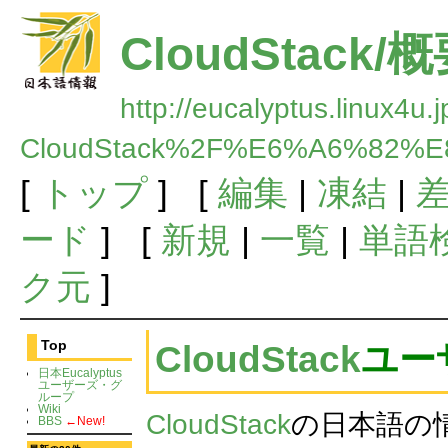
CloudStack/
http://eucalyptus.linux4u.
CloudStack%2F%E6%A6%82%
[
トップ
] [
編集
|
凍結
|
ード
] [
新規
|
一覧
|
単語
ク元
]
Top
CloudStack
ユー
日本Eucalyptus
ユーザーズ・グ
ループ
Wiki
CloudStack
の日本語の
BBS
←New!