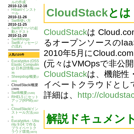
ルの作成
2010-12-16
CloudStack
とは
Hibari/インスト
ール
2010-11-26
Swift/使い方
2010-11-25
Swift/サーバの起
CloudStack
は Cloud.
動とテスト
2010-11-20
Swift/Rings
るオープンソースのIa
Swift/メッセージ
の流れ
2010年5月にClou
人気の20件
(元々はVMOpsで非公
Eucalyptus (OSS
Elastic Computin
g) 日本語情報
(2299
CloudStack
は、機能性
38)
Sheepdog/概要
(2
イベートクラウドとし
4304)
CloudStack/概要
(23939)
詳細は、
http://cloudsta
Swift/概要
(21450)
RHEL5 にセット
アップ(RPM)
(1927
6)
CloudStack/イン
ストール方法
(1622
解説ドキュメン
4)
Eucalyptus - Ubu
ntu 9.04 で作る
プライベートク
ラウド環境
(16073)