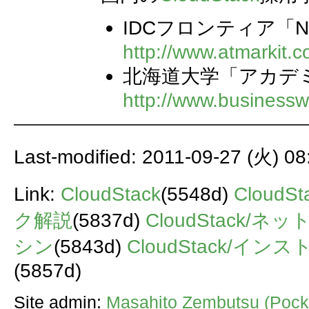
IDCフロンティア「
http://www.atmarkit.c
北海道大学「アカデ
http://www.business
Last-modified: 2011-09-27 (火) 08
Link:
CloudStack
(5548d)
CloudS
ク解説
(5837d)
CloudStack/
シン
(5843d)
CloudStack/イン
(5857d)
Site admin:
Masahito Zembutsu (Pocke