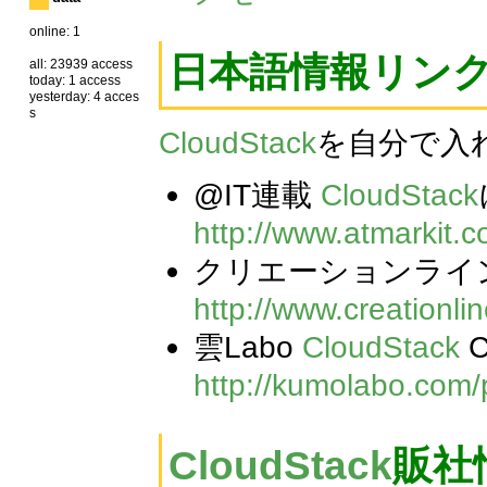
online: 1
日本語情報リン
all: 23939 access
today: 1 access
yesterday: 4 acces
s
CloudStack
を自分で入
@IT連載
CloudStack
http://www.atmarkit.co
クリエーションライ
http://www.creationli
雲Labo
CloudStack
http://kumolabo.com/p
CloudStack
販社