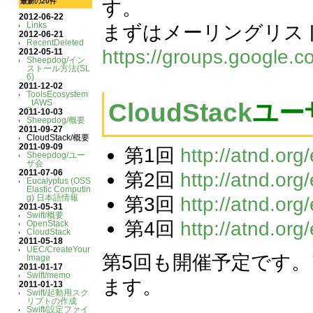
す。
最新の20件
2012-06-22
Links
まずはメーリングリス
2012-06-21
RecentDeleted
https://groups.google.c
2012-05-11
Sheepdog/イン
ストール方法(SL
6)
2011-12-02
ToolsEcosystem
_tAWS
CloudStack
ユー
2011-10-03
Sheepdog/概要
2011-09-27
CloudStack/概要
2011-09-09
第1回
http://atnd.or
Sheepdog/ユー
ザ会
2011-07-06
第2回
http://atnd.or
Eucalyptus (OSS
Elastic Computin
g) 日本語情報
第3回
http://atnd.or
2011-05-31
Swift/概要
第4回
http://atnd.or
OpenStack
CloudStack
2011-05-18
UEC/CreateYour
第5回も開催予定です
Image
2011-01-17
Swift/memo
ます。
2011-01-13
Swift/起動用スク
リプトの作成
Swift/設定ファイ