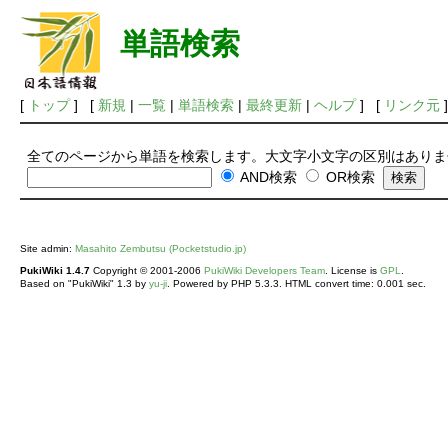
単語検索
[
トップ
] [
新規
|
一覧
|
単語検索
|
最終更新
|
ヘルプ
] [
リンク元
]
全てのページから単語を検索します。大文字小文字の区別はありま
AND検索
OR検索
Site admin:
Masahito Zembutsu (Pocketstudio.jp)
PukiWiki 1.4.7
Copyright © 2001-2006
PukiWiki Developers Team
. License is
GPL
.
Based on "PukiWiki" 1.3 by
yu-ji
. Powered by PHP 5.3.3. HTML convert time: 0.001 sec.