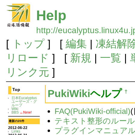
Help
http://eucalyptus.linux4u.
[
トップ
] [
編集
|
凍結解
リロード
] [
新規
|
一覧
|
リンク元
]
Top
PukiWiki
ヘルプ
†
日本Eucalyptus
ユーザーズ・グ
ループ
FAQ(PukiWiki-official)
Wiki
BBS
←New!
テキスト整形のルー
最新の20件
2012-06-22
プラグインマニュア
Links