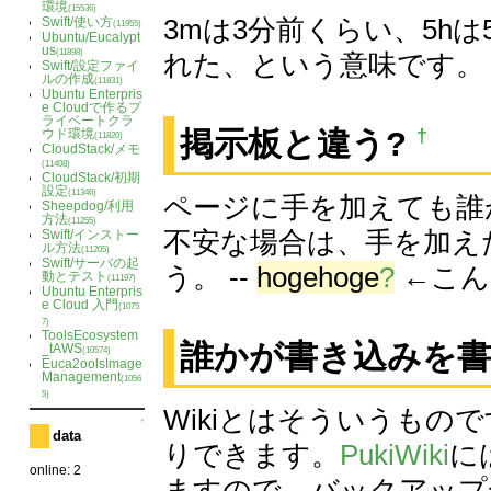
環境
(15536)
3mは3分前くらい、5h
Swift/使い方
(11955)
Ubuntu/Eucalypt
us
(11898)
れた、という意味です。
Swift/設定ファイ
ルの作成
(11831)
Ubuntu Enterpris
e Cloudで作るプ
ライベートクラ
†
掲示板と違う?
ウド環境
(11820)
CloudStack/メモ
(11408)
CloudStack/初期
設定
(11346)
ページに手を加えても誰
Sheepdog/利用
方法
(11255)
不安な場合は、手を加え
Swift/インストー
ル方法
(11205)
Swift/サーバの起
う。 --
hogehoge
?
←こん
動とテスト
(11197)
Ubuntu Enterpris
e Cloud 入門
(1075
7)
ToolsEcosystem
誰かが書き込みを書
_tAWS
(10574)
Euca2oolsImage
Management
(1056
5)
Wikiとはそういうも
↑
data
りできます。
PukiWiki
に
online: 2
ますので、バックアップ