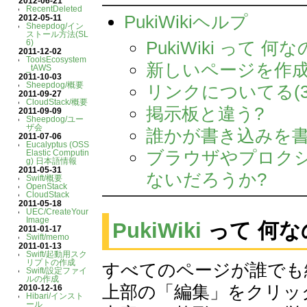
2012-06-21
RecentDeleted
PukiWikiヘルプ
2012-05-11
Sheepdog/イン
ストール方法(SL
6)
PukiWiki って 何な
2011-12-02
ToolsEcosystem
新しいページを作成
_tAWS
2011-10-03
Sheepdog/概要
リンクについてる(3
2011-09-27
CloudStack/概要
掲示板と違う?
2011-09-09
Sheepdog/ユー
ザ会
誰かが書き込みを書
2011-07-06
Eucalyptus (OSS
ブラウザやプロク
Elastic Computin
g) 日本語情報
2011-05-31
ないだろうか?
Swift/概要
OpenStack
CloudStack
2011-05-18
UEC/CreateYour
Image
PukiWiki
って 何な
2011-01-17
Swift/memo
2011-01-13
Swift/起動用スク
リプトの作成
すべてのページが誰でも
Swift/設定ファイ
ルの作成
上部の「編集」をクリッ
2010-12-16
Hibari/インスト
ール