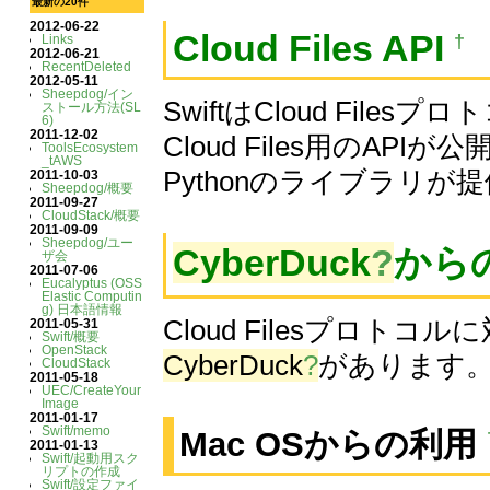
最新の20件
2012-06-22
Cloud Files API
†
Links
2012-06-21
RecentDeleted
2012-05-11
Sheepdog/イン
SwiftはCloud Fil
ストール方法(SL
6)
2011-12-02
Cloud Files用のAPI
ToolsEcosystem
_tAWS
Pythonのライブラリ
2011-10-03
Sheepdog/概要
2011-09-27
CloudStack/概要
2011-09-09
Sheepdog/ユー
CyberDuck
?
から
ザ会
2011-07-06
Eucalyptus (OSS
Elastic Computin
g) 日本語情報
Cloud Filesプロ
2011-05-31
Swift/概要
OpenStack
CyberDuck
?
があります
CloudStack
2011-05-18
UEC/CreateYour
Image
2011-01-17
Swift/memo
Mac OSからの利用
2011-01-13
Swift/起動用スク
リプトの作成
Swift/設定ファイ