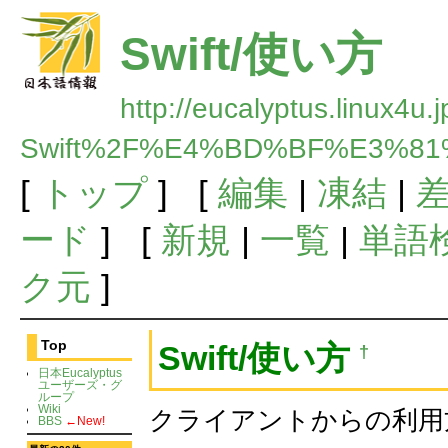
Swift/使い方
http://eucalyptus.linux4u.
Swift%2F%E4%BD%BF%E3%8
[
トップ
] [
編集
|
凍結
|
ード
] [
新規
|
一覧
|
単語
ク元
]
Top
Swift/使い方
†
日本Eucalyptus
ユーザーズ・グ
ループ
Wiki
クライアントからの利用
BBS
←New!