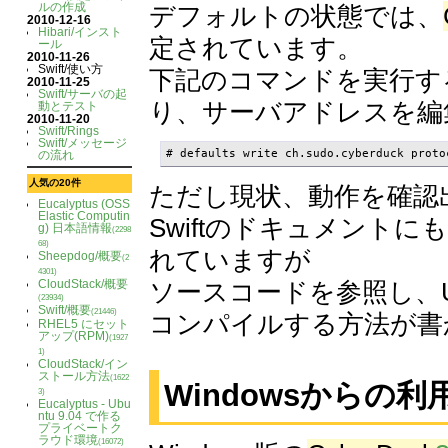
ルの作成
デフォルトの状態では、
2010-12-16
Hibari/インスト
定されています。
ール
2010-11-26
Swift/使い方
下記のコマンドを実行する
2010-11-25
Swift/サーバの起
り、サーバアドレスを編
動とテスト
2010-11-20
Swift/Rings
Swift/メッセージ
# defaults write ch.sudo.cyberduck proto
の流れ
人気の20件
ただし現状、動作を確認
Eucalyptus (OSS
Elastic Computin
Swiftのドキュメントに
g) 日本語情報
(2298
68)
れていますが
Sheepdog/概要
(2
4301)
ソースコードを参照し、
CloudStack/概要
(23934)
Swift/概要
(21446)
コンパイルする方法が書
RHEL5 にセット
アップ(RPM)
(1927
1)
CloudStack/イン
ストール方法
(1622
Windowsからの利
3)
Eucalyptus - Ubu
ntu 9.04 で作る
プライベートク
ラウド環境
(16072)