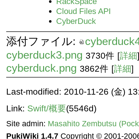
RackSpace
Cloud Files API
CyberDuck
添付ファイル:
cyberduck
cyberduck3.png
3730件
[
詳細
cyberduck.png
3862件
[
詳細
]
Last-modified: 2010-11-26 (金) 13
Link:
Swift/概要
(5546d)
Site admin:
Masahito Zembutsu (Pocke
PukiWiki 1.4.7
Copyright © 2001-20