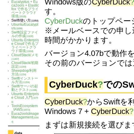
Windows版の
CyberDuck
Eucalyptus + Eu
ca2ools + Elastic
す。
fox で作るプライ
ベートクラウド
環境
(15535)
CyberDuck
のトップペー
Swift/使い方
(11954)
Ubuntu/Eucalypt
※メールベースでの申し
us
(11898)
Swift/設定ファイ
ルの作成
(11830)
時間がかかります。
Ubuntu Enterpris
e Cloudで作るプ
ライベートクラ
ウド環境
バージョン4.07bで動
(11818)
CloudStack/メモ
(11407)
その前のバージョンでは選
CloudStack/初期
設定
(11344)
Sheepdog/利用
方法
(11254)
Swift/インストー
CyberDuck
?
でのSw
ル方法
(11204)
Swift/サーバの起
動とテスト
(11196)
Ubuntu Enterpris
e Cloud 入門
(1075
CyberDuck
?
からSwif
6)
ToolsEcosystem
Windows 7 +
CyberDuck
?
_tAWS
(10573)
Euca2oolsImage
Management
(1056
まずは新規接続を選びま
4)
↑
data