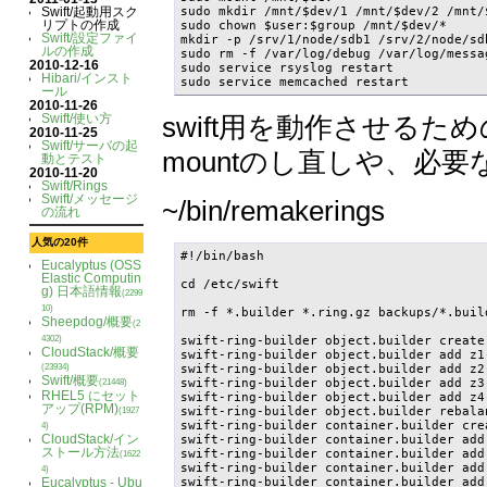
Swift/起動用スク
sudo mkdir /mnt/$dev/1 /mnt/$dev/2 /mnt/
リプトの作成
sudo chown $user:$group /mnt/$dev/*

Swift/設定ファイ
mkdir -p /srv/1/node/sdb1 /srv/2/node/sd
ルの作成
sudo rm -f /var/log/debug /var/log/messa
2010-12-16
sudo service rsyslog restart

Hibari/インスト
sudo service memcached restart
ール
2010-11-26
Swift/使い方
swift用を動作させる
2010-11-25
Swift/サーバの起
mountのし直しや、必
動とテスト
2010-11-20
Swift/Rings
Swift/メッセージ
~/bin/remakerings
の流れ
人気の20件
#!/bin/bash

Eucalyptus (OSS
Elastic Computin
cd /etc/swift

g) 日本語情報
(2299
10)
rm -f *.builder *.ring.gz backups/*.buil
Sheepdog/概要
(2
4302)
swift-ring-builder object.builder create 
CloudStack/概要
swift-ring-builder object.builder add z1
(23934)
swift-ring-builder object.builder add z2
Swift/概要
swift-ring-builder object.builder add z3
(21448)
RHEL5 にセット
swift-ring-builder object.builder add z4
アップ(RPM)
swift-ring-builder object.builder rebalan
(1927
swift-ring-builder container.builder crea
4)
CloudStack/イン
swift-ring-builder container.builder add
ストール方法
swift-ring-builder container.builder add
(1622
swift-ring-builder container.builder add
4)
Eucalyptus - Ubu
swift-ring-builder container.builder add