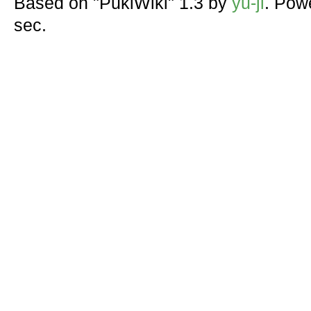
Based on "PukiWiki" 1.3 by
yu-ji
. Pow
sec.