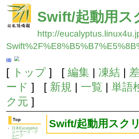
Swift/起動
http://eucalyptus.linux4u.
Swift%2F%E8%B5%B7%E5%8
[
トップ
] [
編集
|
凍結
|
ード
] [
新規
|
一覧
|
単語
ク元
]
Top
Swift/起動用ス
日本Eucalyptus
ユーザーズ・グ
ループ