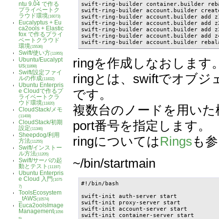
ntu 9.04 で作る
swift-ring-builder container.builder reba
プライベートク
swift-ring-builder account.builder create
ラウド環境
swift-ring-builder account.builder add z
(16073)
Eucalyptus + Eu
swift-ring-builder account.builder add z
ca2ools + Elastic
swift-ring-builder account.builder add z
fox で作るプライ
swift-ring-builder account.builder add z
ベートクラウド
swift-ring-builder account.builder rebal
環境
(15536)
Swift/使い方
(11955)
ringを作成しなおします
Ubuntu/Eucalypt
us
(11898)
Swift/設定ファイ
ringとは、swiftで
ルの作成
(11832)
Ubuntu Enterpris
です。
e Cloudで作るプ
ライベートクラ
ウド環境
(11820)
複数台のノードを用いた
CloudStack/メモ
(11408)
port番号を指定します。
CloudStack/初期
設定
(11346)
Sheepdog/利用
ringについては
Rings
も参
方法
(11255)
Swift/インストー
ル方法
(11205)
~/bin/startmain
Swift/サーバの起
動とテスト
(11197)
Ubuntu Enterpris
e Cloud 入門
(1075
#!/bin/bash

7)
ToolsEcosystem
swift-init auth-server start

_tAWS
(10574)
swift-init proxy-server start

Euca2oolsImage
swift-init account-server start

Management
(1056
swift-init container-server start

5)