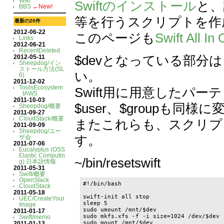
Wiki
Swiftのインストール
と、
BBS
←New!
等を行うスクリプトを作
最新の20件
2012-06-22
このページも
Swift All In
Links
2012-06-21
RecentDeleted
$devとなっている部
2012-05-11
Sheepdog/イン
ストール方法(SL
い。
6)
2011-12-02
ToolsEcosystem
Swift用に用意したパ
_tAWS
2011-10-03
$user、$groupも同
Sheepdog/概要
2011-09-27
CloudStack/概要
またこれらも、スクリプ
2011-09-09
Sheepdog/ユー
す。
ザ会
2011-07-06
Eucalyptus (OSS
Elastic Computin
~/bin/resetswift
g) 日本語情報
2011-05-31
Swift/概要
OpenStack
#!/bin/bash

CloudStack
2011-05-18
swift-init all stop

UEC/CreateYour
sleep 5

Image
sudo umount /mnt/$dev

2011-01-17
sudo mkfs.xfs -f -i size=1024 /dev/$dev

Swift/memo
sudo mount /mnt/$dev

2011-01-13