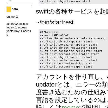
swift-init object-server start
↑
data
swiftの各種サービスを
online: 2
~/bin/startrest
all: 9792 access
today: 1 access
yesterday: 1 acces
#!/bin/bash

s
export LANGUAGE=C

swift-auth-recreate-accounts -K $devauth

swift-init object-updater start

swift-init container-updater start

swift-init object-replicator start

swift-init container-replicator start

swift-init account-replicator start

swift-init object-auditor start

swift-init container-auditor start

swift-init account-auditor start

swift-init account-reaper start
アカウントを作り直し、各
updaterとは、エラ
度書き込むための仕組み
言語を設定しているのは
詳しくは
memo
で説明し