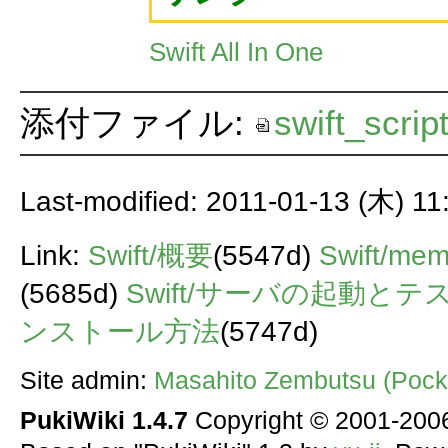
Swift All In One
添付ファイル:
swift_scrip
Last-modified: 2011-01-13 (木) 11
Link:
Swift/概要
(5547d)
Swift/me
(5685d)
Swift/サーバの起動とテ
ンストール方法
(5747d)
Site admin:
Masahito Zembutsu (Pocke
PukiWiki 1.4.7
Copyright © 2001-20