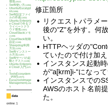
環境
(15537)
Swift/使い方
(11956)
修正箇所
Ubuntu/Eucalypt
us
(11898)
Swift/設定ファイ
ルの作成
(11832)
リクエストパラメータ
Ubuntu Enterpris
e Cloudで作るプ
ライベートクラ
後の"Z"を外す。何故
ウド環境
(11821)
CloudStack/メモ
い。
(11408)
CloudStack/初期
設定
(11348)
HTTPヘッダの"Conte
Sheepdog/利用
方法
(11255)
Swift/インストー
ていたので付け加え
ル方法
(11207)
Swift/サーバの起
動とテスト
インスタンス起動時
(11198)
Ubuntu Enterpris
e Cloud 入門
(1075
が"a[krm]i-"にな
7)
ToolsEcosystem
_tAWS
(10575)
インスタンスでのS
Euca2oolsImage
Management
(1056
AWSのホスト名前
7)
↑
た。
data
online: 1