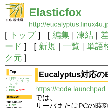
Elasticfox
http://eucalyptus.linux4u.
[
トップ
] [
編集
|
凍結
|
ード
] [
新規
|
一覧
|
単語
ク元
]
Eucalyptus対応のEl
Top
日本Eucalyptus
ユーザーズ・グ
ループ
https://code.launchpad.
Wiki
BBS
←New!
では、
最新の20件
2012-06-22
サーバまたはPCの時
Links