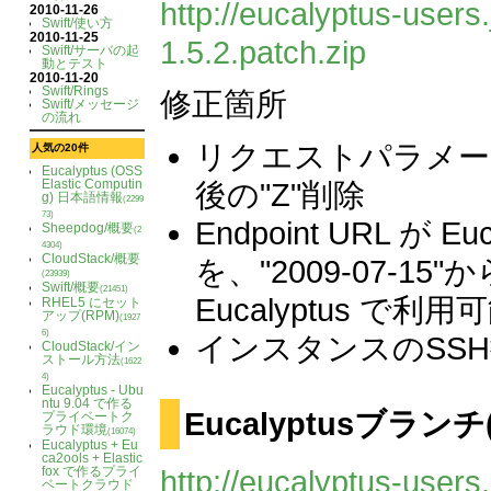
http://eucalyptus-users.
2010-11-26
Swift/使い方
2010-11-25
1.5.2.patch.zip
Swift/サーバの起
動とテスト
2010-11-20
Swift/Rings
修正箇所
Swift/メッセージ
の流れ
リクエストパラメータ
人気の20件
Eucalyptus (OSS
Elastic Computin
後の"Z"削除
g) 日本語情報
(2299
73)
Endpoint URL が
Sheepdog/概要
(2
4304)
CloudStack/概要
を、"2009-07-15"か
(23939)
Swift/概要
(21451)
Eucalyptus で利用
RHEL5 にセット
アップ(RPM)
(1927
6)
インスタンスのSS
CloudStack/イン
ストール方法
(1622
4)
Eucalyptus - Ubu
ntu 9.04 で作る
Eucalyptusブランチ(e
プライベートク
ラウド環境
(16074)
Eucalyptus + Eu
ca2ools + Elastic
fox で作るプライ
http://eucalyptus-users
ベートクラウド