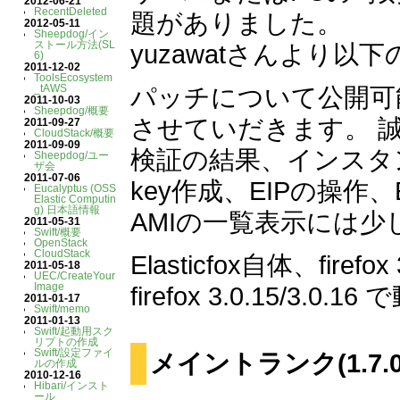
2012-06-21
RecentDeleted
題がありました。
2012-05-11
Sheepdog/イン
ストール方法(SL
yuzawatさんより
6)
2011-12-02
ToolsEcosystem
_tAWS
パッチについて公開可
2011-10-03
Sheepdog/概要
させていだきます。 
2011-09-27
CloudStack/概要
2011-09-09
検証の結果、インスタ
Sheepdog/ユー
ザ会
2011-07-06
key作成、EIPの操作
Eucalyptus (OSS
Elastic Computin
g) 日本語情報
AMIの一覧表示には少
2011-05-31
Swift/概要
OpenStack
CloudStack
Elasticfox自体、fi
2011-05-18
UEC/CreateYour
Image
firefox 3.0.15/3
2011-01-17
Swift/memo
2011-01-13
Swift/起動用スク
リプトの作成
Swift/設定ファイ
メイントランク(1.7.0
ルの作成
2010-12-16
Hibari/インスト
ール