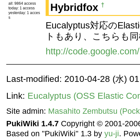
all: 9864 access
†
Hybridfox
today: 1 access
yesterday: 1 acces
s
Eucalyptus対応のEla
トもあり、こちらも同
http://code.google.com/
Last-modified: 2010-04-28 (水) 01
Link:
Eucalyptus (OSS Elastic
Site admin:
Masahito Zembutsu (Pocke
PukiWiki 1.4.7
Copyright © 2001-20
Based on "PukiWiki" 1.3 by
yu-ji
. Pow