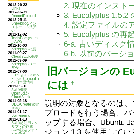
2. 現在のインス
2012-06-22
Links
2012-06-21
3. Eucalyptus 1
RecentDeleted
2012-05-11
4. 設定ファイル
Sheepdog/イン
ストール方法(SL
6)
5. Eucalyptu
2011-12-02
ToolsEcosystem
_tAWS
6-a. 古いディス
2011-10-03
Sheepdog/概要
6-b. 以前のバ
2011-09-27
CloudStack/概要
2011-09-09
Sheepdog/ユー
旧バージョンの Eu
ザ会
2011-07-06
Eucalyptus (OSS
Elastic Computin
には
†
g) 日本語情報
2011-05-31
Swift/概要
OpenStack
CloudStack
2011-05-18
説明の対象となるのは、ソースコ
UEC/CreateYour
Image
プロードを行う場合、パッケー
2011-01-17
Swift/memo
2011-01-13
ップする場合、Ubuntu 
Swift/起動用スク
リプトの作成
ジョン 1.3 を使用して
Swift/設定ファイ
ルの作成