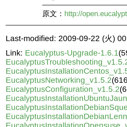
原文：
http://open.eucaly
Last-modified: 2009-09-22 (火) 00
Link:
Eucalyptus-Upgrade-1.6.1
(5
EucalyptusTroubleshooting_v1.5.
EucalyptusInstallationCentos_v1.
EucalyptusNetworking_v1.5.2
(61
EucalyptusConfiguration_v1.5.2
(
EucalyptusInstallationUbuntuJaun
EucalyptusInstallationDebianSqu
EucalyptusInstallationDebianLen
EucalyptusInstallationOpensuse_