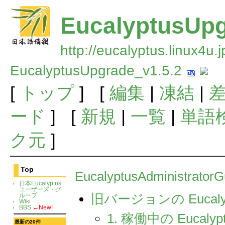
EucalyptusUpg
http://eucalyptus.linux4u.
EucalyptusUpgrade_v1.5.2
[
トップ
] [
編集
|
凍結
|
ード
] [
新規
|
一覧
|
単語
ク元
]
Top
EucalyptusAdministratorG
日本Eucalyptus
ユーザーズ・グ
旧バージョンの Euca
ループ
Wiki
BBS
←New!
1. 稼働中の Eucaly
最新の20件