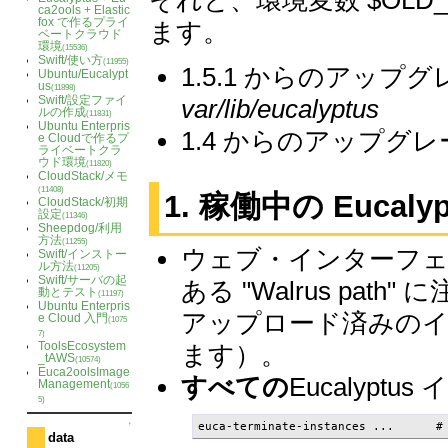
それと、環境変数 $OL
ca2ools + Elastic
fox で作るプライ
ます。
ベートクラウド
環境
(15536)
Swift/使い方
(11955)
1.5.1 からのアップグレ
Ubuntu/Eucalypt
us
(11898)
Swift/設定ファイ
var/lib/eucalyptus
ルの作成
(11831)
Ubuntu Enterpris
1.4 からのアップグ
e Cloudで作るプ
ライベートクラ
ウド環境
(11820)
CloudStack/メモ
(11408)
1. 稼働中の Eucaly
CloudStack/初期
設定
(11346)
Sheepdog/利用
方法
(11255)
ウェブ・インターフェース上
Swift/インストー
ル方法
(11205)
Swift/サーバの起
ある "Walrus pa
動とテスト
(11197)
Ubuntu Enterpris
アップロード済みの
e Cloud 入門
(1075
7)
ToolsEcosystem
ます）。
_tAWS
(10574)
Euca2oolsImage
すべての
Eucalyp
Management
(1056
5)
↑
euca-terminate-instances ...   
data