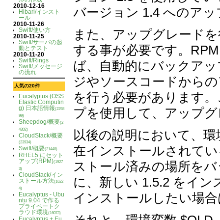
2010-12-16
バージョン 1.4 へのア
Hibari/インスト
ール
2010-11-26
Swift/使い方
また、アップグレードを
2010-11-25
Swift/サーバの起
する事が必要です。RP
動とテスト
2010-11-20
Swift/Rings
ば、自動的にバックアッ
Swift/メッセージ
の流れ
ジやソースコードからの
人気の20件
を行う必要があります。
Eucalyptus (OSS
Elastic Computin
g) 日本語情報
プを使用して、アップグ
(2298
99)
Sheepdog/概要
(2
4302)
以後の説明において、環境変数 
CloudStack/概要
(23934)
在インストールされてい
Swift/概要
(21448)
RHEL5 にセット
アップ(RPM)
ストール済みの場所をバ
(1927
3)
CloudStack/イン
に、新しい 1.5.2 をイ
ストール方法
(1622
4)
インストールしたい場合
Eucalyptus - Ubu
ntu 9.04 で作る
プライベートク
ラウド環境
(16073)
Eucalyptus + Eu