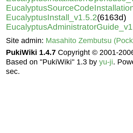
EucalyptusSourceCodeInstallatio
EucalyptusInstall_v1.5.2
(6163d)
EucalyptusAdministratorGuide_v1
Site admin:
Masahito Zembutsu (Pocke
PukiWiki 1.4.7
Copyright © 2001-20
Based on "PukiWiki" 1.3 by
yu-ji
. Pow
sec.