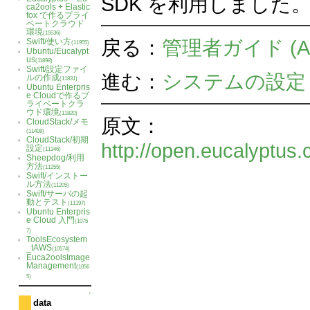
SDK を利用しました
ca2ools + Elastic
fox で作るプライ
ベートクラウド
環境
(15536)
戻る：
管理者ガイド (Admin
Swift/使い方
(11955)
Ubuntu/Eucalypt
us
(11898)
Swift/設定ファイ
進む：
システムの設定
ルの作成
(11831)
Ubuntu Enterpris
e Cloudで作るプ
ライベートクラ
ウド環境
(11820)
原文：
CloudStack/メモ
(11408)
CloudStack/初期
http://open.eucalyptus.
設定
(11346)
Sheepdog/利用
方法
(11255)
Swift/インストー
ル方法
(11205)
Swift/サーバの起
動とテスト
(11197)
Ubuntu Enterpris
e Cloud 入門
(1075
7)
ToolsEcosystem
_tAWS
(10574)
Euca2oolsImage
Management
(1056
5)
↑
data