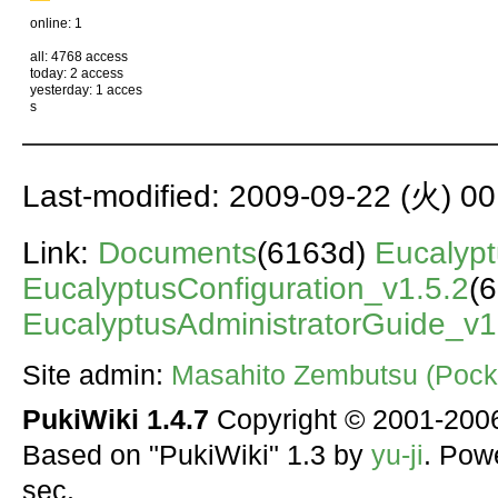
online: 1
all: 4768 access
today: 2 access
yesterday: 1 acces
s
Last-modified: 2009-09-22 (火) 00
Link:
Documents
(6163d)
Eucalypt
EucalyptusConfiguration_v1.5.2
(
EucalyptusAdministratorGuide_v1
Site admin:
Masahito Zembutsu (Pocke
PukiWiki 1.4.7
Copyright © 2001-20
Based on "PukiWiki" 1.3 by
yu-ji
. Pow
sec.