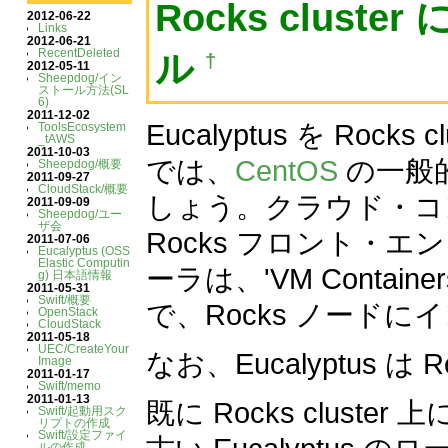
Rocks cluster
2012-06-22
Links
2012-06-21
RecentDeleted
ル
†
2012-05-11
Sheepdog/イン
ストール方法(SL
6)
2011-12-02
Eucalyptus を Ro
ToolsEcosystem
_tAWS
2011-10-03
では、
CentOS
の一般
Sheepdog/概要
2011-09-27
CloudStack/概要
しょう。クラウド・コ
2011-09-09
Sheepdog/ユー
ザ会
Rocks フロント・
2011-07-06
Eucalyptus (OSS
Elastic Computin
ーラは、'VM Conta
g) 日本語情報
2011-05-31
Swift/概要
で、Rocks ノード
OpenStack
CloudStack
2011-05-18
UEC/CreateYour
なお、Eucalyptus 
Image
2011-01-17
Swift/memo
2011-01-13
既に Rocks cluste
Swift/起動用スク
リプトの作成
Swift/設定ファイ
ルの作成