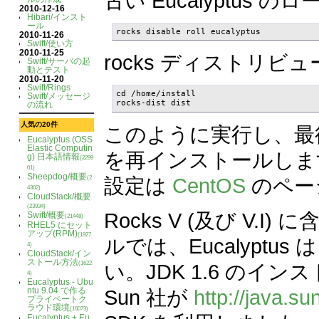
古い Eucalyptu
2010-12-16
Hibari/インスト
ール
rocks disable roll eucalyptus
2010-11-26
Swift/使い方
2010-11-25
rocks ディストリ
Swift/サーバの起
動とテスト
2010-11-20
Swift/Rings
cd /home/install

Swift/メッセージ
rocks-dist dist
の流れ
人気の20件
このように実行し、最後は 
Eucalyptus (OSS
Elastic Computin
を再インストールします。
g) 日本語情報
(2299
01)
Sheepdog/概要
設定は
CentOS
のペー
(2
4302)
CloudStack/概要
(23934)
Rocks V (及び V.I
Swift/概要
(21448)
RHEL5 にセット
アップ(RPM)
(1927
ルでは、Eucalyptus 
4)
CloudStack/イン
ストール方法
い。JDK 1.6 の
(1622
4)
Eucalyptus - Ubu
Sun 社が
http://java.s
ntu 9.04 で作る
プライベートク
ラウド環境
(16073)
Eucalyptus + Eu