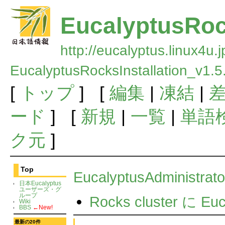
EucalyptusRock
http://eucalyptus.linux4u.
EucalyptusRocksInstallation_v1.5
[
トップ
] [
編集
|
凍結
|
ード
] [
新規
|
一覧
|
単語
ク元
]
Top
EucalyptusAdministrat
日本Eucalyptus
ユーザーズ・グ
ループ
Rocks cluster に 
Wiki
BBS
←New!
最新の20件