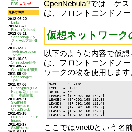
Wiki
OpenNebula
?
では、ゲス
BBS
←New!
は、フロントエンドノー
最新の20件
2012-06-22
Links
2012-06-21
RecentDeleted
仮想ネットワーク
2012-05-11
Sheepdog/イン
ストール方法(SL
6)
2011-12-02
以下のような内容で仮想
ToolsEcosystem
_tAWS
2011-10-03
は、フロントエンドノー
Sheepdog/概要
2011-09-27
ワークの物を使用します
CloudStack/概要
2011-09-09
Sheepdog/ユー
ザ会
2011-07-06
NAME   = "vnet0"

Eucalyptus (OSS
TYPE   = FIXED

Elastic Computin
BRIDGE = br0

g) 日本語情報
LEASES = [IP=192.168.122.2]

2011-05-31
LEASES = [IP=192.168.122.3]

Swift/概要
LEASES = [IP=192.168.122.4]

OpenStack
LEASES = [IP=192.168.122.5]

CloudStack
LEASES = [IP=192.168.122.6]

2011-05-18
LEASES = [IP=192.168.122.7]
UEC/CreateYour
Image
2011-01-17
ここではvnet0という
Swift/memo
2011-01-13