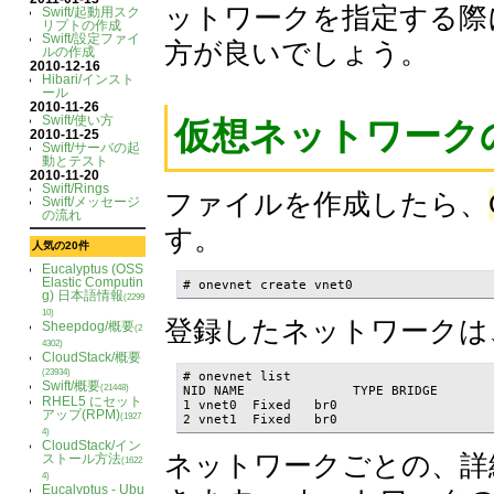
ットワークを指定する際
Swift/起動用スク
リプトの作成
Swift/設定ファイ
方が良いでしょう。
ルの作成
2010-12-16
Hibari/インスト
ール
2010-11-26
Swift/使い方
仮想ネットワーク
2010-11-25
Swift/サーバの起
動とテスト
2010-11-20
Swift/Rings
ファイルを作成したら、
Swift/メッセージ
の流れ
す。
人気の20件
Eucalyptus (OSS
Elastic Computin
# onevnet create vnet0
g) 日本語情報
(2299
10)
登録したネットワークは、on
Sheepdog/概要
(2
4302)
CloudStack/概要
(23934)
# onevnet list

Swift/概要
(21448)
NID NAME              TYPE BRIDGE

RHEL5 にセット
1 vnet0  Fixed   br0

アップ(RPM)
(1927
2 vnet1  Fixed   br0
4)
CloudStack/イン
ネットワークごとの、詳細な情
ストール方法
(1622
4)
Eucalyptus - Ubu