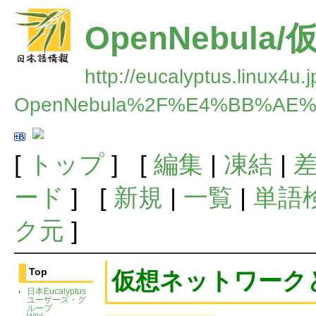
OpenNebul
http://eucalyptus.linux4u.
OpenNebula%2F%E4%BB%A
[
トップ
] [
編集
|
凍結
|
ード
] [
新規
|
一覧
|
単語
ク元
]
Top
仮想ネットワーク
日本Eucalyptus
ユーザーズ・グ
ループ