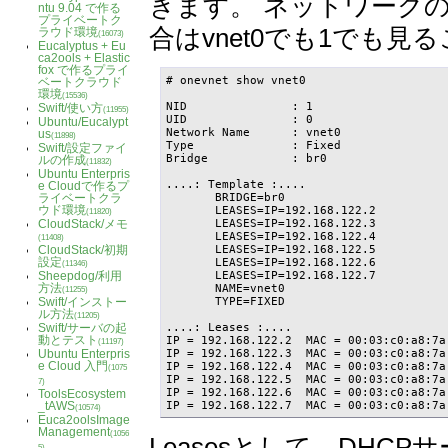
きます。 ネットワークの
ntu 9.04 で作る
プライベートク
合はvnet0でも1でも見
ラウド環境
(16073)
Eucalyptus + Eu
ca2ools + Elastic
fox で作るプライ
# onevnet show vnet0

ベートクラウド
環境
(15536)
NID               : 1

Swift/使い方
(11955)
UID               : 0

Ubuntu/Eucalypt
Network Name      : vnet0

us
(11898)
Type              : Fixed

Swift/設定ファイ
Bridge            : br0

ルの作成
(11832)
Ubuntu Enterpris
....: Template :....

e Cloudで作るプ
       BRIDGE=br0

ライベートクラ
ウド環境
       LEASES=IP=192.168.122.2

(11820)
       LEASES=IP=192.168.122.3

CloudStack/メモ
       LEASES=IP=192.168.122.4

(11408)
       LEASES=IP=192.168.122.5

CloudStack/初期
設定
       LEASES=IP=192.168.122.6

(11346)
       LEASES=IP=192.168.122.7

Sheepdog/利用
方法
       NAME=vnet0

(11255)
       TYPE=FIXED

Swift/インストー
ル方法
(11205)
....: Leases :....

Swift/サーバの起
動とテスト
IP = 192.168.122.2  MAC = 00:03:c0:a8:7a
(11197)
IP = 192.168.122.3  MAC = 00:03:c0:a8:7a
Ubuntu Enterpris
e Cloud 入門
IP = 192.168.122.4  MAC = 00:03:c0:a8:7a
(1075
IP = 192.168.122.5  MAC = 00:03:c0:a8:7a
7)
IP = 192.168.122.6  MAC = 00:03:c0:a8:7a
ToolsEcosystem
IP = 192.168.122.7  MAC = 00:03:c0:a8:7a
_tAWS
(10574)
Euca2oolsImage
Management
(1056
Leasesとして、DHC
5)