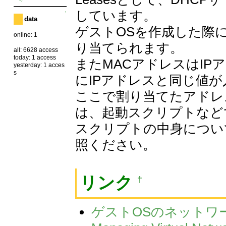
しています。
↑
data
ゲストOSを作成した際に
online: 1
り当てられます。
all: 6628 access
today: 1 access
またMACアドレスはIPアド
yesterday: 1 acces
s
にIPアドレスと同じ値
ここで割り当てたアドレ
は、起動スクリプトなど
スクリプトの中身につい
照ください。
リンク
†
ゲストOSのネットワ