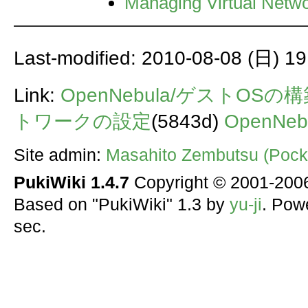
Managing Virtual Netwo
Last-modified: 2010-08-08 (日) 19
Link:
OpenNebula/ゲストOSの
トワークの設定
(5843d)
OpenNeb
Site admin:
Masahito Zembutsu (Pocke
PukiWiki 1.4.7
Copyright © 2001-20
Based on "PukiWiki" 1.3 by
yu-ji
. Pow
sec.