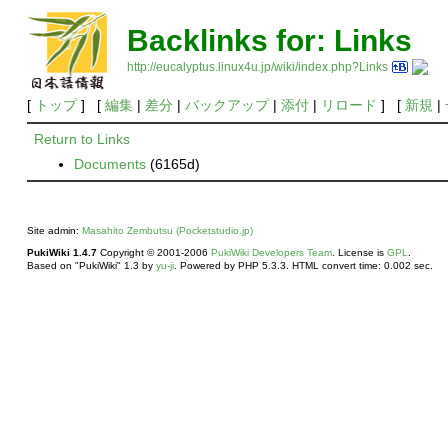
Backlinks for: Links
http://eucalyptus.linux4u.jp/wiki/index.php?Links
[
トップ
] [
編集
|
差分
|
バックアップ
|
添付
|
リロード
] [
新規
|
Return to Links
Documents
(6165d)
Site admin:
Masahito Zembutsu (Pocketstudio.jp)
PukiWiki 1.4.7
Copyright © 2001-2006
PukiWiki Developers Team
. License is
GPL
.
Based on "PukiWiki" 1.3 by
yu-ji
. Powered by PHP 5.3.3. HTML convert time: 0.002 sec.