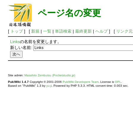
ページ名の変更
[
トップ
] [
新規
|
一覧
|
単語検索
|
最終更新
|
ヘルプ
] [
リンク元
Links
の名前を変更します。
新しい名前:
Site admin:
Masahito Zembutsu (Pocketstudio.jp)
PukiWiki 1.4.7
Copyright © 2001-2006
PukiWiki Developers Team
. License is
GPL
.
Based on "PukiWiki" 1.3 by
yu-ji
. Powered by PHP 5.3.3. HTML convert time: 0.003 sec.