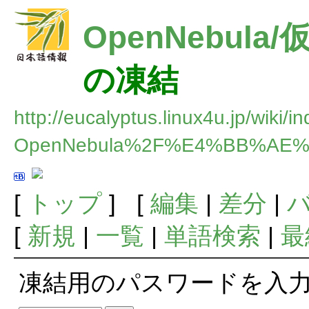
OpenNebul
の凍結
http://eucalyptus.linux4u.jp/wiki/i
OpenNebula%2F%E4%BB%A
[
トップ
] [
編集
|
差分
|
[
新規
|
一覧
|
単語検索
|
最
凍結用のパスワードを入