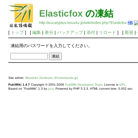
Elasticfox
の凍結
http://eucalyptus.linux4u.jp/wiki/index.php?Elasticfox
[
トップ
] [
編集
|
差分
|
バックアップ
|
添付
|
リロード
] [
新規
|
凍結用のパスワードを入力してください。
Site admin:
Masahito Zembutsu (Pocketstudio.jp)
PukiWiki 1.4.7
Copyright © 2001-2006
PukiWiki Developers Team
. License is
GPL
.
Based on "PukiWiki" 1.3 by
yu-ji
. Powered by PHP 5.3.3. HTML convert time: 0.002 sec.