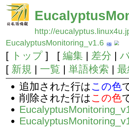
EucalyptusMon
http://eucalyptus.linux4u.
EucalyptusMonitoring_v1.6
[
トップ
] [
編集
|
差分
|
[
新規
|
一覧
|
単語検索
|
最
追加された行は
この色
削除された行は
この色
EucalyptusMonitoring_v
EucalyptusMonitorin