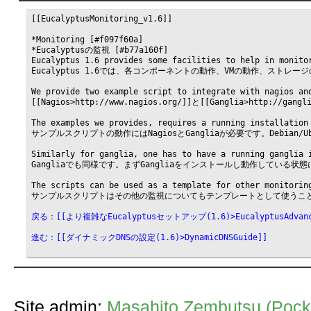
[[EucalyptusMonitoring_v1.6]]

*Monitoring [#f097f60a]

*Eucalyptusの監視 [#b77a160f]

Eucalyptus 1.6 provides some facilities to help in monito
Eucalyptus 1.6では、各コンポーネントの動作、VMの動作、スト
We provide two example script to integrate with nagios an
[[Nagios>http://www.nagios.org/]]と[[Gangl
The examples we provides, requires a running installation
サンプルスクリプトの動作にはNagiosとGangliaが必要です。Debia
Similarly for ganglia, one has to have a running ganglia 
Gangliaでも同様です。まずGangliaをインストールし動作してい
The scripts can be used as a template for other monitoring
サンプルスクリプトはその他の監視についてもテンプレートとして使うこと
戻る：[[より複雑なEucalyptusセットアップ(1.6)>EucalyptusAdvanc
進む：[[ダイナミックDNSの設定(1.6)>DynamicDNSGuide]]
Site admin:
Masahito Zembutsu (Pocke