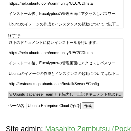
終了行:
ページ名:
Site admin:
Masahito Zembutsu (Pocke