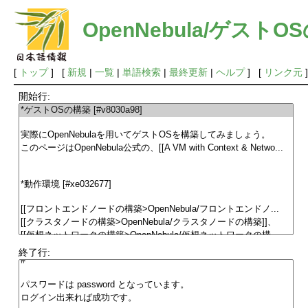
OpenNebula/ゲストO
[
トップ
] [
新規
|
一覧
|
単語検索
|
最終更新
|
ヘルプ
] [
リンク元
]
開始行:
終了行: