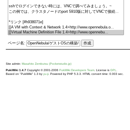
ページ名:
Site admin:
Masahito Zembutsu (Pocketstudio.jp)
PukiWiki 1.4.7
Copyright © 2001-2006
PukiWiki Developers Team
. License is
GPL
.
Based on "PukiWiki" 1.3 by
yu-ji
. Powered by PHP 5.3.3. HTML convert time: 0.003 sec.