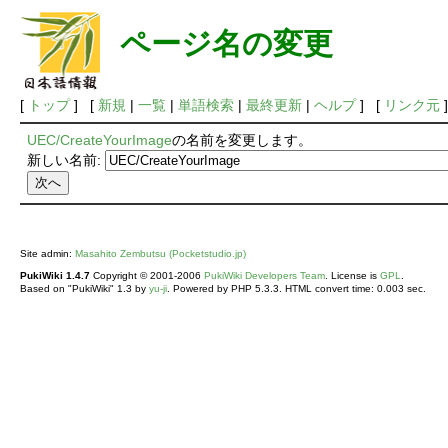
ページ名の変更
[
トップ
] [
新規
|
一覧
|
単語検索
|
最終更新
|
ヘルプ
] [
リンク元
]
UEC/CreateYourImage
の名前を変更します。
新しい名前:
Site admin:
Masahito Zembutsu (Pocketstudio.jp)
PukiWiki 1.4.7
Copyright © 2001-2006
PukiWiki Developers Team
. License is
GPL
.
Based on "PukiWiki" 1.3 by
yu-ji
. Powered by PHP 5.3.3. HTML convert time: 0.003 sec.