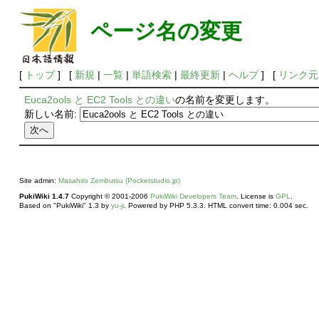
ページ名の変更
[
トップ
] [
新規
|
一覧
|
単語検索
|
最終更新
|
ヘルプ
] [
リンク元
Euca2ools と EC2 Tools との違い
の名前を変更します。
新しい名前:
Site admin:
Masahito Zembutsu (Pocketstudio.jp)
PukiWiki 1.4.7
Copyright © 2001-2006
PukiWiki Developers Team
. License is
GPL
.
Based on "PukiWiki" 1.3 by
yu-ji
. Powered by PHP 5.3.3. HTML convert time: 0.004 sec.