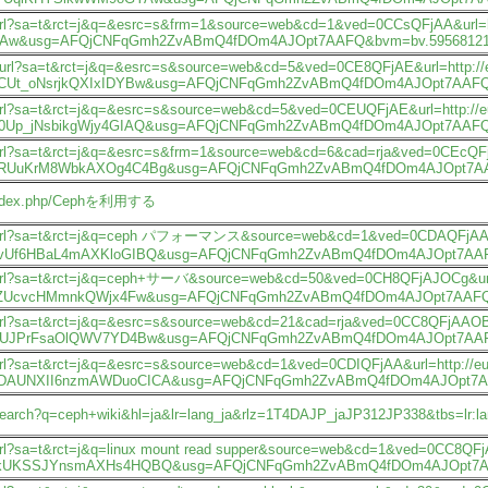
p/url?sa=t&rct=j&q=&esrc=s&frm=1&source=web&cd=1&ved=0CCsQFjAA&url=ht
Aw&usg=AFQjCNFqGmh2ZvABmQ4fDOm4AJOpt7AAFQ&bvm=bv.5956812
p/url?sa=t&rct=j&q=&esrc=s&source=web&cd=5&ved=0CE8QFjAE&url=http://euc
Ut_oNsrjkQXIxIDYBw&usg=AFQjCNFqGmh2ZvABmQ4fDOm4AJOpt7AAFQ&
/url?sa=t&rct=j&q=&esrc=s&source=web&cd=5&ved=0CEUQFjAE&url=http://euca
0Up_jNsbikgWjy4GIAQ&usg=AFQjCNFqGmh2ZvABmQ4fDOm4AJOpt7AAFQ
/url?sa=t&rct=j&q=&esrc=s&frm=1&source=web&cd=6&cad=rja&ved=0CEcQFjAF&
UuKrM8WbkAXOg4C4Bg&usg=AFQjCNFqGmh2ZvABmQ4fDOm4AJOpt7AAFQ&
rc/index.php/Cephを利用する
p/url?sa=t&rct=j&q=ceph パフォーマンス&source=web&cd=1&ved=0CDAQFjAA&url=h
vUf6HBaL4mAXKloGIBQ&usg=AFQjCNFqGmh2ZvABmQ4fDOm4AJOpt7AAF
p/url?sa=t&rct=j&q=ceph+サーバ&source=web&cd=50&ved=0CH8QFjAJOCg&url=htt
ZUcvcHMmnkQWjx4Fw&usg=AFQjCNFqGmh2ZvABmQ4fDOm4AJOpt7AAF
p/url?sa=t&rct=j&q=&esrc=s&source=web&cd=21&cad=rja&ved=0CC8QFjAAOBQ&ur
0UJPrFsaOlQWV7YD4Bw&usg=AFQjCNFqGmh2ZvABmQ4fDOm4AJOpt7AAFQ
/url?sa=t&rct=j&q=&esrc=s&source=web&cd=1&ved=0CDIQFjAA&url=http://euca
DAUNXII6nzmAWDuoCICA&usg=AFQjCNFqGmh2ZvABmQ4fDOm4AJOpt7
p/search?q=ceph+wiki&hl=ja&lr=lang_ja&rlz=1T4DAJP_jaJP312JP338&tbs=
/url?sa=t&rct=j&q=linux mount read supper&source=web&cd=1&ved=0CC8QFjAA&
6kUKSSJYnsmAXHs4HQBQ&usg=AFQjCNFqGmh2ZvABmQ4fDOm4AJOpt7