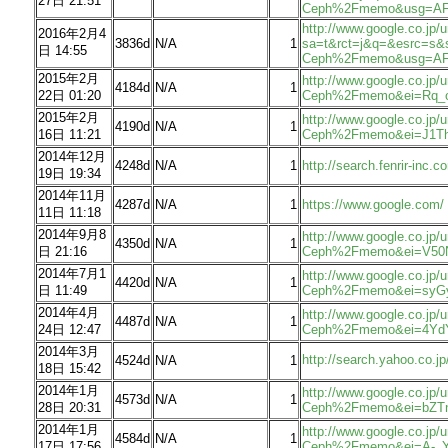
27日 21:51
Ceph%2Fmemo&usg=AF
http://www.google.co.jp/u
2016年2月4
3836d
N/A
1
sa=t&rct=j&q=&esrc=s&
日 14:55
Ceph%2Fmemo&usg=AF
2015年2月
http://www.google.co.j
4184d
N/A
1
22日 01:20
Ceph%2Fmemo&ei=Rq_
2015年2月
http://www.google.co.j
4190d
N/A
1
16日 11:21
Ceph%2Fmemo&ei=J1T
2014年12月
4248d
N/A
1
http://search.fenrir-i
19日 19:34
2014年11月
4287d
N/A
1
https://www.google.com/
11日 11:18
2014年9月8
http://www.google.co.jp
4350d
N/A
1
日 21:16
Ceph%2Fmemo&ei=V50
2014年7月1
http://www.google.co.j
4420d
N/A
1
日 11:49
Ceph%2Fmemo&ei=syG
2014年4月
http://www.google.co.j
4487d
N/A
1
24日 12:47
Ceph%2Fmemo&ei=4Yd
2014年3月
http://search.yahoo.c
4524d
N/A
1
18日 15:42
2014年1月
http://www.google.co.j
4573d
N/A
1
28日 20:31
Ceph%2Fmemo&ei=bZT
2014年1月
http://www.google.co.jp
4584d
N/A
1
17日 17:56
Ceph%2Fmemo&ei=A-_