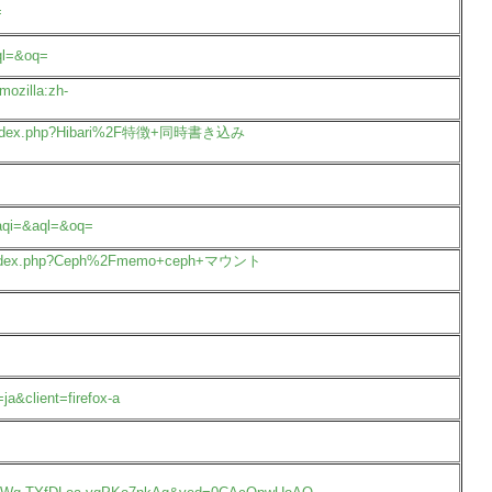
=
ql=&oq=
mozilla:zh-
p/wiki/index.php?Hibari%2F特徴+同時書き込み
aqi=&aql=&oq=
wiki/index.php?Ceph%2Fmemo+ceph+マウント
ja&client=firefox-a