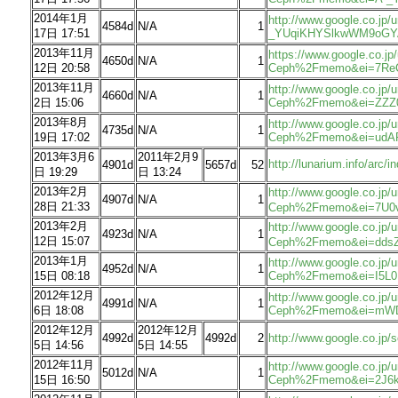
2014年1月
http://www.google.co.j
4584d
N/A
1
17日 17:51
_YUqiKHYSlkwWM9oGY
2013年11月
https://www.google.co.j
4650d
N/A
1
12日 20:58
Ceph%2Fmemo&ei=7ReC
2013年11月
http://www.google.co.jp
4660d
N/A
1
2日 15:06
Ceph%2Fmemo&ei=ZZZ
2013年8月
http://www.google.co.jp
4735d
N/A
1
19日 17:02
Ceph%2Fmemo&ei=udAR
2013年3月6
2011年2月9
http://lunarium.info/a
4901d
5657d
52
日 19:29
日 13:24
2013年2月
http://www.google.co.j
4907d
N/A
1
28日 21:33
Ceph%2Fmemo&ei=7U0
2013年2月
http://www.google.co.j
4923d
N/A
1
12日 15:07
Ceph%2Fmemo&ei=dds
2013年1月
http://www.google.co.j
4952d
N/A
1
15日 08:18
Ceph%2Fmemo&ei=I5L
2012年12月
http://www.google.co.jp
4991d
N/A
1
6日 18:08
Ceph%2Fmemo&ei=mW
2012年12月
2012年12月
4992d
4992d
2
http://www.google.co.j
5日 14:56
5日 14:55
2012年11月
http://www.google.co.jp
5012d
N/A
1
15日 16:50
Ceph%2Fmemo&ei=2J