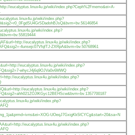
tp://eucalyptus.linux4u.jp/wiki/index.php?Ceph%2Fmemo&ei=A-
1
alyptus.linux4u.jp/wiki/index.php?
sig2=r0_0FgdSU4GrSDadohBJsQ&bvm=bv.56146854
lyptus.linux4u.jp/wiki/index.php?
&bvm=bv.55819444
url=http://eucalyptus.linux4u.jp/wiki/index.php?
sig2=-4unsejc07VfqfTJ-ZXRpA&bvm=bv.50768961
ttp://eucalyptus.linux4u.jp/wiki/index.php?
Q&sig2=7-whycJ4j6q9OJVa0v6MWQ
p://eucalyptus.linux4u.jp/wiki/index.php?
Q
l=http://eucalyptus.linux4u.jp/wiki/index.php?
&sig2=ahh021ZOJlKGyc12BEHScw&bvm=bv.1357700187
lyptus.linux4u.jp/wiki/index.php?
AAFQ
lr:lang_1ja&prmd=ivns&ei=XOG-UOeqJ7GxigKk5ICYCg&start=20&sa=N
url=http://eucalyptus.linux4u.jp/wiki/index.php?
AAFQ