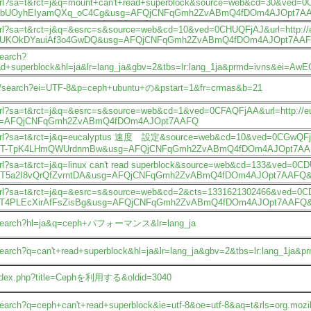
p/url?sa=t&rct=j&q=mount+can't+read+superblock&source=web&cd=30&ved=0CG
bUOyhEIyamQXq_oC4Cg&usg=AFQjCNFqGmh2ZvABmQ4fDOm4AJOpt7A
/url?sa=t&rct=j&q=&esrc=s&source=web&cd=10&ved=0CHUQFjAJ&url=http://euc
aUKOkDYauiAf3o4GwDQ&usg=AFQjCNFqGmh2ZvABmQ4fDOm4AJOpt7AA
search?
ead+superblock&hl=ja&lr=lang_ja&gbv=2&tbs=lr:lang_1ja&prmd=ivns&ei=
.jp/search?ei=UTF-8&p=ceph+ubuntu+の&pstart=1&fr=crmas&b=21
p/url?sa=t&rct=j&q=&esrc=s&source=web&cd=1&ved=0CFAQFjAA&url=http://e
g=AFQjCNFqGmh2ZvABmQ4fDOm4AJOpt7AAFQ
p/url?sa=t&rct=j&q=eucalyptus 速度 設定&source=web&cd=10&ved=0CGwQFjAJ&ur
iT-TpK4LHmQWUrdnmBw&usg=AFQjCNFqGmh2ZvABmQ4fDOm4AJOpt7AAF
/url?sa=t&rct=j&q=linux can't read superblock&source=web&cd=133&ved=0CDU
T5a2I8vQrQfZvrntDA&usg=AFQjCNFqGmh2ZvABmQ4fDOm4AJOpt7AAFQ&
p/url?sa=t&rct=j&q=&esrc=s&source=web&cd=2&cts=1331621302466&ved=0CDQQ
T4PLEcXirAfFsZisBg&usg=AFQjCNFqGmh2ZvABmQ4fDOm4AJOpt7AAFQ&
jp/search?hl=ja&q=ceph+パフォーマンス&lr=lang_ja
p/search?q=can't+read+superblock&hl=ja&lr=lang_ja&gbv=2&tbs=lr:lang_
rc/index.php?title=Cephを利用する&oldid=3040
search?q=ceph+can't+read+superblock&ie=utf-8&oe=utf-8&aq=t&rls=org.mozilla: