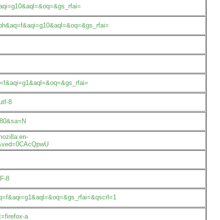
f&aqi=g10&aql=&oq=&gs_rfai=
ceph&aq=f&aqi=g10&aql=&oq=&gs_rfai=
aq=f&aqi=g1&aql=&oq=&gs_rfai=
tf-8
=180&sa=N
ozilla:en-
Dw&ved=0CAcQpwU
F-8
q=f&aqi=g1&aql=&oq=&gs_rfai=&qscrl=1
=firefox-a