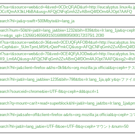
/url?sa=t&source=web&cd=4&ved=0CDcQFjAD&url=http://eucalyptus.linux4u.
TuvDCcfQmAX3kLHbBA&usg=AFQjCNFqGmh2ZvABmQ4fDOm4AJOpt7AAFQ
/search?hl=ja&q=swift+500Mbyte&lr=lang_ja
/search?num=50&hl=ja&lr=lang_ja&biw=1232&bih=839&tbs=lr:lang_1ja&q
&gs_upl=13266l14656l0l15016l8l8l0l5l0l0l172l375l1.2l3l0
/url?sa=t&source=web&cd=36&ved=0CEUQFjAFOB4&url=http://eucalyptus.linux
q=Ceph&ei=_5UmTpmLM5HLrQeirPmkCQ&usg=AFQjCNFqGmh2ZvABmQ4f
jp/url?sa=t&source=web&cd=70&ved=0CE4QFjAJODw&url=http://eucalyptu
X9_Lm6AQ&usg=AFQjCNFqGmh2ZvABmQ4fDOm4AJOpt7AAFQ&sig2=4fsFn
/search?hl=ja&client=firefox-a&hs=0k9&rls=org.mozilla:ja:official&q=cep
jp/search?hl=ja&lr=lang_ja&biw=1235&bih=798&tbs=lr:lang_1ja,qdr:y&
p/search?sourceid=chrome&ie=UTF-8&q=ceph+dd&qscrl=1
p/search?q=mount+can't+read+superblock&hl=ja&lr=lang_ja&tbs=lr:lang_1
/search?hl=ja&safe=off&client=firefox-a&rls=org.mozilla:ja:official&q=c
m/search?hl=ja&lr=lang_ja&ie=UTF-8&oe=UTF-8&q=ceph+マウント&num=50