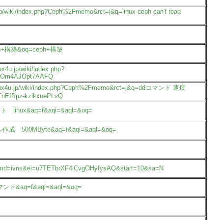
jp/wiki/index.php?Ceph%2Fmemo&rct=j&q=linux ceph can't read
=ceph+構築&oq=ceph+構築
4u.jp/wiki/index.php?
DOm4AJOpt7AAFQ
s.linux4u.jp/wiki/index.php?Ceph%2Fmemo&rct=j&q=ddコマンド 速度
EfRpz-kzikxuePLvQ
h+テスト linux&aq=f&aqi=&aql=&oq=
q=ファイル作成 500MByte&aq=f&aqi=&aql=&oq=
ja&prmd=ivns&ei=u7TETbrXF4iCvgOHyfysAQ&start=10&sa=N
eph+コマンド&aq=f&aqi=&aql=&oq=