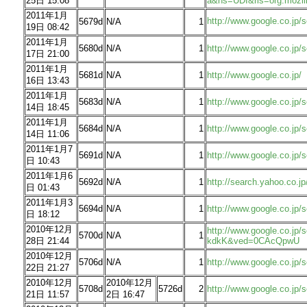
25日 15:08
a&hs=UDI&rls=org.mozil
2011年1月
http://www.google.co.j
5679d
N/A
1
19日 08:42
2011年1月
5680d
N/A
1
http://www.google.co.jp/
17日 21:00
2011年1月
5681d
N/A
1
http://www.google.co.jp/
16日 13:43
2011年1月
5683d
N/A
1
http://www.google.co.j
14日 18:45
2011年1月
5684d
N/A
1
http://www.google.co.jp
14日 11:06
2011年1月7
5691d
N/A
1
http://www.google.co.j
日 10:43
2011年1月6
5692d
N/A
1
http://search.yahoo.co
日 01:43
2011年1月3
5694d
N/A
1
http://www.google.co.jp
日 18:12
2010年12月
http://www.google.co.j
5700d
N/A
1
28日 21:44
kdkK&ved=0CAcQpwU
2010年12月
5706d
N/A
1
http://www.google.co.
22日 21:27
2010年12月
2010年12月
5708d
5726d
2
http://www.google.co.j
21日 11:57
2日 16:47