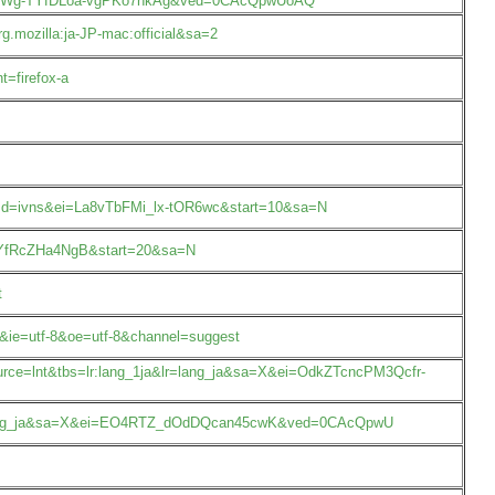
=X&ei=vWg-TYfDLoa-vgPKo7nkAg&ved=0CAcQpwUoAQ
mozilla:ja-JP-mac:official&sa=2
t=firefox-a
l&prmd=ivns&ei=La8vTbFMi_lx-tOR6wc&start=10&sa=N
_pIYfRcZHa4NgB&start=20&sa=N
t
a&ie=utf-8&oe=utf-8&channel=suggest
urce=lnt&tbs=lr:lang_1ja&lr=lang_ja&sa=X&ei=OdkZTcncPM3Qcfr-
&lr=lang_ja&sa=X&ei=EO4RTZ_dOdDQcan45cwK&ved=0CAcQpwU