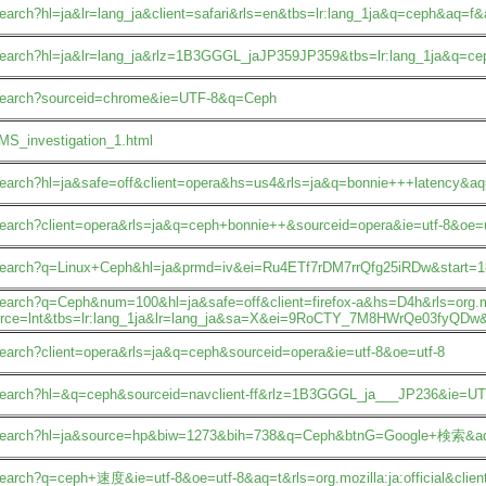
/search?hl=ja&lr=lang_ja&client=safari&rls=en&tbs=lr:lang_1ja&q=ceph&aq=
p/search?hl=ja&lr=lang_ja&rlz=1B3GGGL_jaJP359JP359&tbs=lr:lang_1ja&q=
p/search?sourceid=chrome&ie=UTF-8&q=Ceph
15MS_investigation_1.html
p/search?hl=ja&safe=off&client=opera&hs=us4&rls=ja&q=bonnie+++latency&
/search?client=opera&rls=ja&q=ceph+bonnie++&sourceid=opera&ie=utf-8&oe=u
p/search?q=Linux+Ceph&hl=ja&prmd=iv&ei=Ru4ETf7rDM7rrQfg25iRDw&start
/search?q=Ceph&num=100&hl=ja&safe=off&client=firefox-a&hs=D4h&rls=org.m
ource=lnt&tbs=lr:lang_1ja&lr=lang_ja&sa=X&ei=9RoCTY_7M8HWrQe03fyQ
/search?client=opera&rls=ja&q=ceph&sourceid=opera&ie=utf-8&oe=utf-8
p/search?hl=&q=ceph&sourceid=navclient-ff&rlz=1B3GGGL_ja___JP236&ie=UT
jp/search?hl=ja&source=hp&biw=1273&bih=738&q=Ceph&btnG=Google+検索&a
search?q=ceph+速度&ie=utf-8&oe=utf-8&aq=t&rls=org.mozilla:ja:official&client