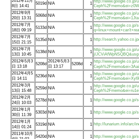
2012年11月
http://www.google.co.j
5019d
N/A
1
8日 14:41
Ceph%2Fmemo&ei=z0W
2012年9月
http://www.google.co.jp
5068d
N/A
1
20日 13:31
Ceph%2Fmemo&ei=1Jt
2012年7月
http://www.google.co.jp/
5133d
N/A
1
18日 09:19
q=linux+mount+can't+r
2012年7月
http://search.yahoo.co
5135d
N/A
1
15日 21:15
2012年7月
http://www.google.co.j
5138d
N/A
1
13日 10:45
jIJCViAfWpNSQBQ&us
2012年5月3
2012年5月3
http://www.google.co.j
5208d
5208d
2
日 13:18
日 13:17
Ceph%2Fmemo&ei=3Aa
2012年4月5
http://www.google.co.jp
5236d
N/A
1
日 14:11
Ceph%2Fmemo&ei=Xyl9
2012年3月
http://www.google.co.j
5259d
N/A
1
13日 15:48
Ceph%2Fmemo&ei=ru1e
2012年2月
http://www.google.co.
5278d
N/A
1
24日 10:03
2012年1月
5303d
N/A
1
http://www.google.co.j
30日 11:39
2012年1月
http://lunarium.info/a
5319d
N/A
1
14日 01:24
2011年10月
5420d
N/A
1
http://www.google.co.jp/
4日 21:02