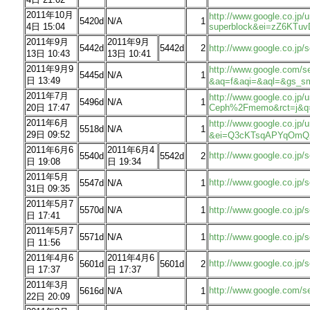
2011年10月
http://www.google.co.jp
5420d
N/A
1
4日 15:04
superblock&ei=zZ6K
2011年9月
2011年9月
5442d
5442d
2
http://www.google.co.jp
13日 10:43
13日 10:41
2011年9月9
http://www.google.com
5445d
N/A
1
日 13:49
&aq=f&aqi=&aql=&gs_sm=e
2011年7月
http://www.google.co.jp
5496d
N/A
1
20日 17:47
Ceph%2Fmemo&rct=j&
2011年6月
http://www.google.co.
5518d
N/A
1
29日 09:52
&ei=Q3cKTsqAPYqOmQ
2011年6月6
2011年6月4
http://www.google.co.jp
5540d
5542d
2
日 19:08
日 19:34
2011年5月
http://www.google.co.
5547d
N/A
1
31日 09:35
2011年5月7
5570d
N/A
1
http://www.google.co.j
日 17:41
2011年5月7
5571d
N/A
1
http://www.google.co.j
日 11:56
2011年4月6
2011年4月6
http://www.google.co.jp
5601d
5601d
2
日 17:37
日 17:37
2011年3月
http://www.google.co
5616d
N/A
1
22日 20:09