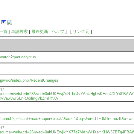
一覧
|
単語検索
|
最終更新
|
ヘルプ
] [
リンク元
]
search?q=eucalyptus
u.jp/wiki/index.php?RecentChanges
rl?
source=web&cd=23&ved=0ahUKEwjZsN_ho4vYAhUHgLwKHdn4DLY4FBAWCDMwAg&
vVaw3wrSLnRJcilmgVbZmHYXVl
.jp/search?p="can't+read+super+block"&aq=-1&oq=&ei=UTF-8&fr=mozff&x=wrt
rl?
&source=web&cd=25&ved=0ahUKEwjlxYX77a7MAhWHXaYKHW3ZBTg4FBAWCDAwBA