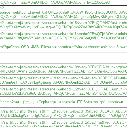
QjCNFqGmh2ZvABmQ4fDOm4AJOpt7AAFQ&bvm=bv.120551593
rl?
source=web&cd=11&ved=0ahUKEwiAhfaKtt3KAhXHG5QKHeOgBQ04ChAWCBowAA&
QjCNFqGmh2ZvABmQ4fDOm4AJOpt7AAFQ&sig2=cZjrMwyKkKgHmQhB0gav
p/url?sa=t&rct=j&q=&esrc=s&source=web&cd=18&ved=0CEgQFjAHOAo&url=http:/
oVLqrFYXImwWMyIHoBw&usg=AFQjCNFqGmh2ZvABmQ4fDOm4AJOpt7AAF
p/url?sa=t&rct=j&q=&esrc=s&source=web&cd=11&ved=0CBwQFjAAOAo&url=http:/
hVKmdA4iR8QXw5YB4&usg=AFQjCNFqGmh2ZvABmQ4fDOm4AJOpt7AAFQ
nc.com/?q=Ceph+OSD+4MB+Files&hl=ja&safe=off&lr=ja&channel=sleipnir_3_w&
/url?sa=t&rct=j&q=&esrc=s&source=web&cd=10&ved=0CFkQFjAJ&url=http://euc
NVILXI4Xr8AWisILoBA&usg=AFQjCNFqGmh2ZvABmQ4fDOm4AJOpt7AAFQ
p/url?sa=t&rct=j&q=&esrc=s&frm=1&source=web&cd=4&ved=0CDEQFjAD&url=http
yU7umGsHn8AXu9YLgAg&usg=AFQjCNFqGmh2ZvABmQ4fDOm4AJOpt7A
p/url?sa=t&rct=j&q=&esrc=s&source=web&cd=15&ved=0CEQQFjAEOAo&url=http:/
YU9LLHoW1kAWa9oCIBA&usg=AFQjCNFqGmh2ZvABmQ4fDOm4AJOpt7AA
o.jp/search?p=レイテンシ+Ceph&aq=-1&oq=&ei=UTF-8&fr=top_ga1_sa&x=wrt
p/url?sa=t&rct=j&q=&esrc=s&frm=1&source=web&cd=35&ved=0CEAQFjAEOB4&url
nUqTBCMixkgW2moHgCA&usg=AFQjCNFqGmh2ZvABmQ4fDOm4AJOpt7A
/url?sa=t&rct=j&q=&esrc=s&frm=1&source=web&cd=1&cad=rja&ved=0CCsQFjAA&
YUqiKHYSlkwWM9oGYAw&usg=AFQjCNFqGmh2ZvABmQ4fDOm4AJOpt7AA