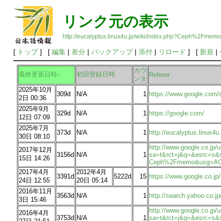
リンク元の表示
http://eucalyptus.linux4u.jp/wiki/index.php?Ceph%2Fmemo
[
トップ
] [
編集
|
差分
|
バックアップ
|
添付
|
リロード
] [
新規
|
カウ
最終更新日時↓
初回登録日時
Referer
ンタ
2025年10月
309d
N/A
1
https://www.google.com/
2日 00:36
2025年9月
329d
N/A
1
https://google.com/
12日 07:09
2025年7月
373d
N/A
1
http://eucalyptus.linux4
30日 08:10
http://www.google.co.jp/u
2017年12月
3156d
N/A
1
sa=t&rct=j&q=&esrc=s&
15日 14:26
Ceph%2Fmemo&usg=AO
2017年4月
2012年4月
3391d
5222d
15
https://www.google.co.jp/
24日 12:55
20日 05:14
2016年11月
3563d
N/A
1
http://search.yahoo.co
3日 15:46
http://www.google.co.jp/u
2016年4月
3753d
N/A
1
sa=t&rct=j&q=&esrc=s