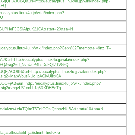
gQFjAJOBQ&url=http://eucalyptus.linux4u.jp/wiki/index.php?
AFQ
alyptus.linux4u.jp/wiki/index.php?
FQ
AwEGUPHeFJGSiAfpuK21CA&start=20&sa=N
ucalyptus.linux4u.jp/wiki/index.php?Ceph%2Fmemo&ei=9nz_T--
l=http://eucalyptus.linux4u.jp/wiki/index.php?
Q&sig2=d_NvhUeP4bsDuFQtZ1V85Q
QFjACOIIB&url=http://eucalyptus.linux4u.jp/wiki/index.php?
sig2=MabWbusNUo_pAGiyUIkx6A
FjAB&url=http://eucalyptus.linux4u.jp/wiki/index.php?
sig2=vhqvLS1xoLL1g5RXDHEdTg
1ja&prmd=ivns&ei=TQImT5TnIOOaiQebpvHUBA&start=10&sa=N
ja:official&hl=ja&client=firefox-a