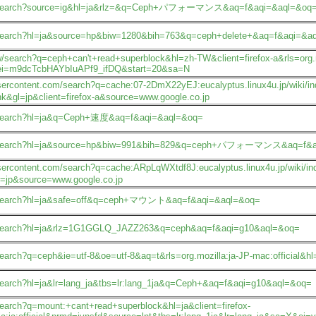
.jp/search?source=ig&hl=ja&rlz=&q=Ceph+パフォーマンス&aq=f&aqi=&aql=&oq
p/search?hl=ja&source=hp&biw=1280&bih=763&q=ceph+delete+&aq=f&aqi=&a
w/search?q=ceph+can't+read+superblock&hl=zh-TW&client=firefox-a&rls=org.
&ei=m9dcTcbHAYbIuAPf9_ifDQ&start=20&sa=N
eusercontent.com/search?q=cache:07-2DmX22yEJ:eucalyptus.linux4u.j
&gl=jp&client=firefox-a&source=www.google.co.jp
jp/search?hl=ja&q=Ceph+速度&aq=f&aqi=&aql=&oq=
.jp/search?hl=ja&source=hp&biw=991&bih=829&q=ceph+パフォーマンス&aq=f&
eusercontent.com/search?q=cache:ARpLqWXtdf8J:eucalyptus.linux4u.jp/
=jp&source=www.google.co.jp
jp/search?hl=ja&safe=off&q=ceph+マウント&aq=f&aqi=&aql=&oq=
jp/search?hl=ja&rlz=1G1GGLQ_JAZZ263&q=ceph&aq=f&aqi=g10&aql=&oq=
search?q=ceph&ie=utf-8&oe=utf-8&aq=t&rls=org.mozilla:ja-JP-mac:official&hl=
/search?hl=ja&lr=lang_ja&tbs=lr:lang_1ja&q=Ceph+&aq=f&aqi=g10&aql=&oq=
/search?q=mount:+cant+read+superblock&hl=ja&client=firefox-