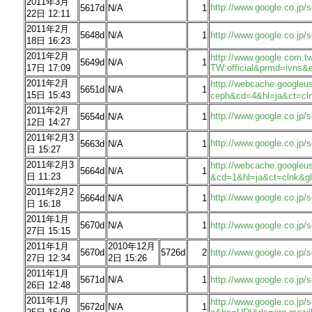
2011年3月
http://www.google.co
5617d
N/A
1
22日 12:11
2011年2月
5648d
N/A
1
http://www.google.co.j
18日 16:23
2011年2月
http://www.google.com.t
5649d
N/A
1
17日 17:09
TW:official&prmd=ivns
2011年2月
http://webcache.googl
5651d
N/A
1
15日 15:43
ceph&cd=4&hl=ja&ct=clnk
2011年2月
http://www.google.co.
5654d
N/A
1
12日 14:27
2011年2月3
http://www.google.co
5663d
N/A
1
日 15:27
2011年2月3
http://webcache.googl
5664d
N/A
1
日 11:23
&cd=1&hl=ja&ct=clnk&gl
2011年2月2
http://www.google.co.
5664d
N/A
1
日 16:18
2011年1月
5670d
N/A
1
http://www.google.co.
27日 15:15
2011年1月
2010年12月
5670d
5726d
2
http://www.google.co.jp/
27日 12:34
2日 15:26
2011年1月
5671d
N/A
1
http://www.google.co.jp
26日 12:48
2011年1月
http://www.google.co.jp
5672d
N/A
1