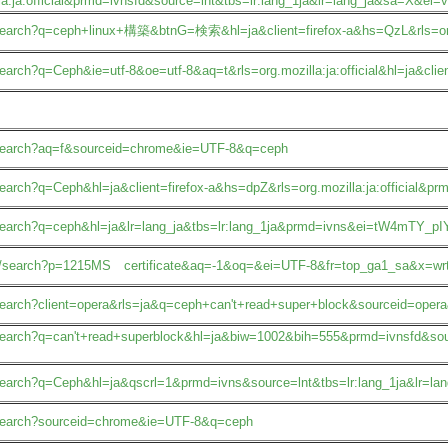
la:ja:official&prmd=ivnsfd&source=lnt&tbs=lr:lang_1ja&lr=lang_ja&sa
p/search?q=ceph+linux+構築&btnG=検索&hl=ja&client=firefox-a&hs=QzL&rls=org.
search?q=Ceph&ie=utf-8&oe=utf-8&aq=t&rls=org.mozilla:ja:official&hl=ja&clien
p/search?aq=f&sourceid=chrome&ie=UTF-8&q=ceph
/search?q=Ceph&hl=ja&client=firefox-a&hs=dpZ&rls=org.mozilla:ja:officia
p/search?q=ceph&hl=ja&lr=lang_ja&tbs=lr:lang_1ja&prmd=ivns&ei=tW4mTY
.jp/search?p=1215MS certificate&aq=-1&oq=&ei=UTF-8&fr=top_ga1_sa&x=wr
/search?client=opera&rls=ja&q=ceph+can't+read+super+block&sourceid=oper
p/search?q=can't+read+superblock&hl=ja&biw=1002&bih=555&prmd=ivnsfd&so
jp/search?q=Ceph&hl=ja&qscrl=1&prmd=ivns&source=lnt&tbs=lr:lang_1ja
p/search?sourceid=chrome&ie=UTF-8&q=ceph