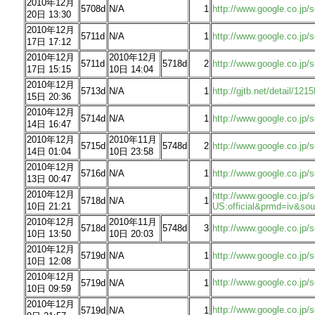
2010年12月
5708d
N/A
1
http://www.google.co.jp
20日 13:30
2010年12月
5711d
N/A
1
http://www.google.co.j
17日 17:12
2010年12月
2010年12月
5711d
5718d
2
http://www.google.co.j
17日 15:15
10日 14:04
2010年12月
5713d
N/A
1
http://gjtb.net/detail/12
15日 20:36
2010年12月
5714d
N/A
1
http://www.google.co.j
14日 16:47
2010年12月
2010年11月
5715d
5748d
2
http://www.google.co.jp
14日 01:04
10日 23:58
2010年12月
5716d
N/A
1
http://www.google.co.j
13日 00:47
2010年12月
http://www.google.co.jp
5718d
N/A
1
10日 21:21
US:official&prmd=iv&s
2010年12月
2010年11月
5718d
5748d
3
http://www.google.co.jp
10日 13:50
10日 20:03
2010年12月
5719d
N/A
1
http://www.google.co.j
10日 12:08
2010年12月
http://www.google.co.
5719d
N/A
1
10日 09:59
2010年12月
http://www.google.co.jp/
5719d
N/A
1