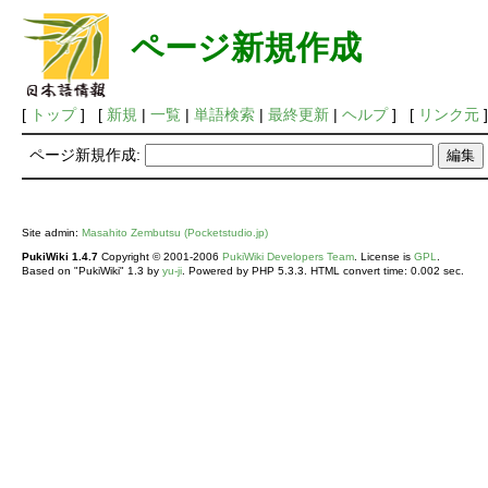
ページ新規作成
[
トップ
] [
新規
|
一覧
|
単語検索
|
最終更新
|
ヘルプ
] [
リンク元
]
ページ新規作成:
Site admin:
Masahito Zembutsu (Pocketstudio.jp)
PukiWiki 1.4.7
Copyright © 2001-2006
PukiWiki Developers Team
. License is
GPL
.
Based on "PukiWiki" 1.3 by
yu-ji
. Powered by PHP 5.3.3. HTML convert time: 0.002 sec.