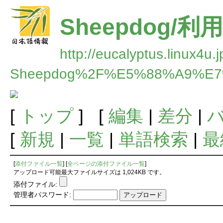
Sheepdog/利
http://eucalyptus.linux4u.
Sheepdog%2F%E5%88%A9%E
[
トップ
] [
編集
|
差分
|
[
新規
|
一覧
|
単語検索
|
最
[
添付ファイル一覧
] [
全ページの添付ファイル一覧
]
アップロード可能最大ファイルサイズは 1,024KB です。
添付ファイル:
管理者パスワード: