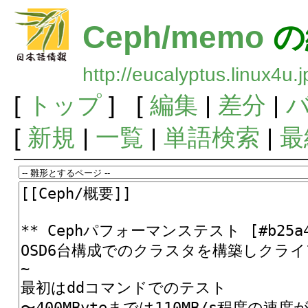
Ceph/memo
の
http://eucalyptus.linux4
[
トップ
] [
編集
|
差分
|
[
新規
|
一覧
|
単語検索
|
最