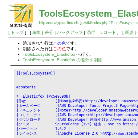
ToolsEcosystem_Elast
http://eucalyptus.linux4u.jp/wiki/index.php?ToolsEcosystem
[
トップ
] [
編集
|
差分
|
バックアップ
|
添付
|
リロード
] [
新規
|
追加された行は
この色
です。
削除された行は
この色
です。
ToolsEcosystem_Elasticfox
へ行く。
ToolsEcosystem_Elasticfox の差分を削除
[[ToolsEcosystem]]
#contents
----
*  Elasticfox [#c5e9590b]
|作者		| [[Manoj@AWS氏>http://developer.amazo
|ホームページ	| [[AWS Developer Tools Project Pag
|ドキュメント	| [[Notes>http://developer.amazonwe
|コミュニティ	| [[AWS Developer>http://developer.
|ダウンロード	| [[AWS Developer 経由>http://www.a
|ソース		| SourceForge (svn) 経由 - svn co http
|バージョン	| 1.6.2 |
|ライセンス	| [[Apache License 2.0 >http://www.ap