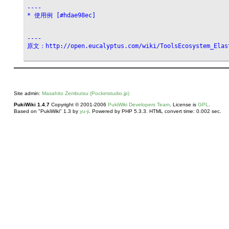
----
* 使用例 [#hdae98ec]
----
原文：http://open.eucalyptus.com/wiki/ToolsEcosystem_Elas
Site admin:
Masahito Zembutsu (Pocketstudio.jp)
PukiWiki 1.4.7
Copyright © 2001-2006
PukiWiki Developers Team
. License is
GPL
.
Based on "PukiWiki" 1.3 by
yu-ji
. Powered by PHP 5.3.3. HTML convert time: 0.002 sec.