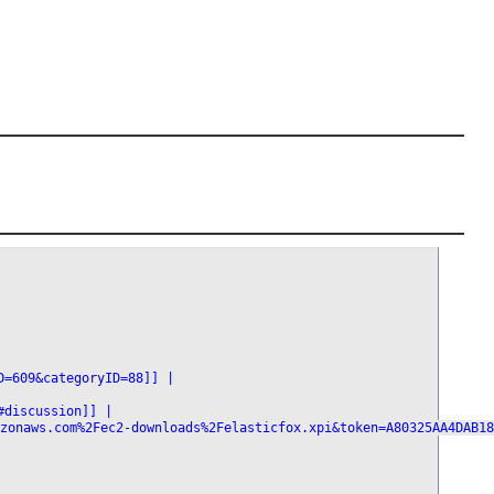
ID=609&categoryID=88]] |
8#discussion]] |
.amazonaws.com%2Fec2-downloads%2Felasticfox.xpi&token=A80325AA4DAB1