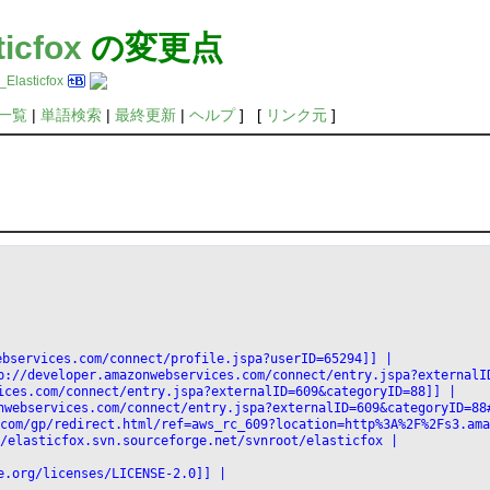
icfox
の変更点
_Elasticfox
一覧
|
単語検索
|
最終更新
|
ヘルプ
] [
リンク元
]
nwebservices.com/connect/profile.jspa?userID=65294]] |
e>http://developer.amazonwebservices.com/connect/entry.jspa?external
bservices.com/connect/entry.jspa?externalID=609&categoryID=88]] |
amazonwebservices.com/connect/entry.jspa?externalID=609&categoryID=8
mazon.com/gp/redirect.html/ref=aws_rc_609?location=http%3A%2F%2Fs3
s://elasticfox.svn.sourceforge.net/svnroot/elasticfox |
ache.org/licenses/LICENSE-2.0]] |